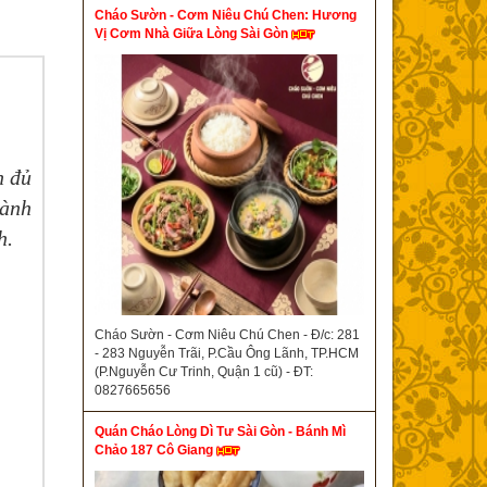
Cháo Sườn - Cơm Niêu Chú Chen: Hương
Vị Cơm Nhà Giữa Lòng Sài Gòn
h đủ
hành
h.
Cháo Sườn - Cơm Niêu Chú Chen - Đ/c: 281
- 283 Nguyễn Trãi, P.Cầu Ông Lãnh, TP.HCM
(P.Nguyễn Cư Trinh, Quận 1 cũ) - ĐT:
0827665656
Quán Cháo Lòng Dì Tư Sài Gòn - Bánh Mì
Chảo 187 Cô Giang