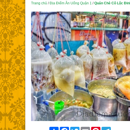
Trang chủ
/
Địa Điểm Ăn Uống Quận 1
/
Quán Chè Cô Lộc Đin
Share
Facebook
Twitter
Email
Pinterest
Telegram