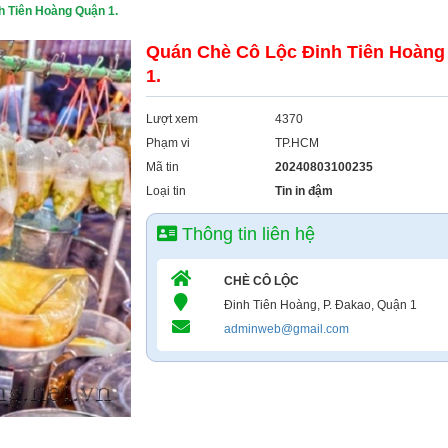
h Tiên Hoàng Quận 1.
Quán Chè Cô Lộc Đinh Tiên Hoàng
1.
Lượt xem
4370
Phạm vi
TP.HCM
Mã tin
20240803100235
Loại tin
Tin in đậm
Thông tin liên hệ
CHÈ CÔ LỘC
Đinh Tiên Hoàng, P. Đakao, Quận 1
adminweb@gmail.com