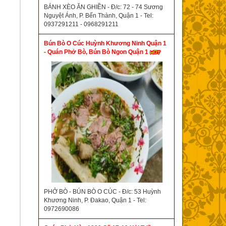
BÁNH XÈO ĂN GHIỀN - Đ/c: 72 - 74 Sương
Nguyệt Ánh, P. Bến Thành, Quận 1 - Tel:
0937291211 - 0968291211
Bún Bò O Cúc Huỳnh Khương Ninh Quận 1
- Quán Phở Bò, Bún Bò Ngon Quận 1
PHỞ BÒ - BÚN BÒ O CÚC - Đ/c: 53 Huỳnh
Khương Ninh, P. Đakao, Quận 1 - Tel:
0972690086