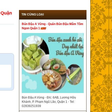
 Quận
TIN CÙNG LOẠI
Bún Đậu A Vừng - Quán Bún Đậu Mắm Tôm
Ngon Quận 1
Bún Đậu A Vừng - Đ/c: 6AB, Lương Hữu
Khánh, P. Phạm Ngũ Lão, Quận 1 - Tel:
02839251939