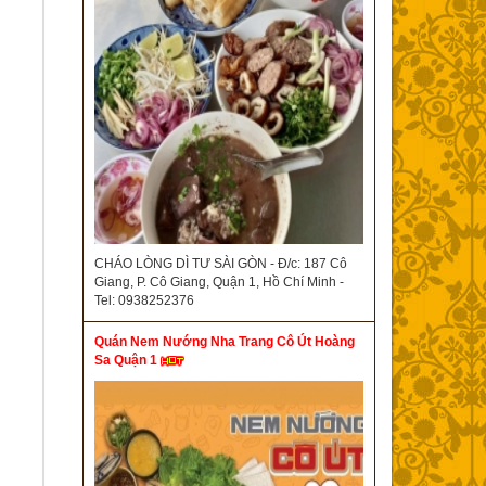
CHÁO LÒNG DÌ TƯ SÀI GÒN - Đ/c: 187 Cô
Giang, P. Cô Giang, Quận 1, Hồ Chí Minh -
Tel: 0938252376
Quán Nem Nướng Nha Trang Cô Út Hoàng
Sa Quận 1