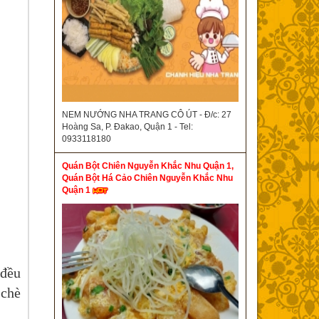
NEM NƯỚNG NHA TRANG CÔ ÚT - Đ/c: 27
Hoàng Sa, P. Đakao, Quận 1 - Tel:
0933118180
Quán Bột Chiên Nguyễn Khắc Nhu Quận 1,
Quán Bột Há Cảo Chiên Nguyễn Khắc Nhu
Quận 1
đều
e chè