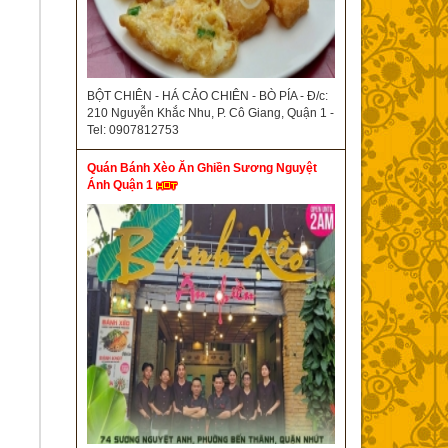
BỘT CHIÊN - HÁ CẢO CHIÊN - BÒ PÍA - Đ/c:
210 Nguyễn Khắc Nhu, P. Cô Giang, Quận 1 -
Tel: 0907812753
Quán Bánh Xèo Ăn Ghiền Sương Nguyệt
Ánh Quận 1