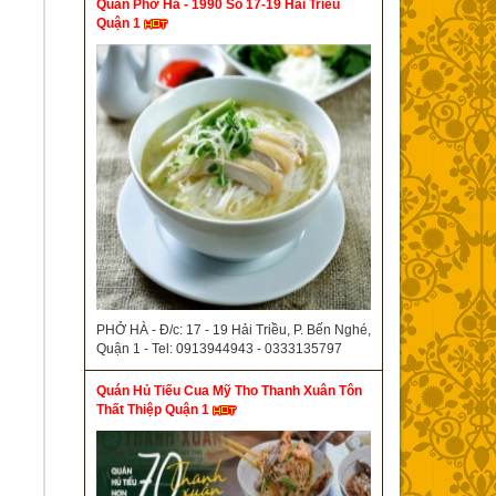
Quán Phở Hà - 1990 Số 17-19 Hải Triều
Quận 1
PHỞ HÀ - Đ/c: 17 - 19 Hải Triều, P. Bến Nghé,
Quận 1 - Tel: 0913944943 - 0333135797
Quán Hủ Tiếu Cua Mỹ Tho Thanh Xuân Tôn
Thất Thiệp Quận 1