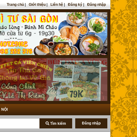
Trang chủ
|
Giới thiệu
|
Liên hệ
|
Đăng ký
|
Đăng nhập
 NỘI
Đăng nhập
Tìm kiếm