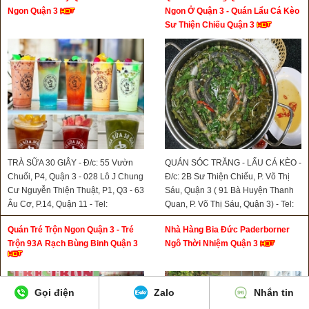
Ngon Quận 3
Ngon Ở Quận 3 - Quán Lẩu Cá Kèo
Sư Thiện Chiếu Quận 3
TRÀ SỮA 30 GIÂY - Đ/c: 55 Vườn
QUÁN SÓC TRĂNG - LẨU CÁ KÈO -
Chuối, P4, Quận 3 - 028 Lô J Chung
Đ/c: 2B Sư Thiện Chiếu, P. Võ Thị
Cư Nguyễn Thiện Thuật, P1, Q3 - 63
Sáu, Quận 3 ( 91 Bà Huyện Thanh
Âu Cơ, P.14, Quận 11 - Tel:
Quan, P. Võ Thị Sáu, Quận 3) - Tel:
0908766138
0903826414
Quán Tré Trộn Ngon Quận 3 - Tré
Nhà Hàng Bia Đức Paderborner
Trộn 93A Rạch Bùng Binh Quận 3
Ngô Thời Nhiệm Quận 3
Gọi điện
Zalo
Nhắn tin