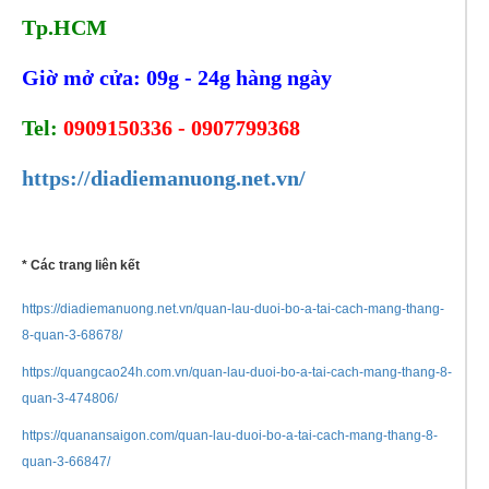
Tp.HCM
Giờ mở cửa: 09g - 24g hàng ngày
Tel:
0909150336 - 0907799368
https://diadiemanuong.net.vn/
* Các trang liên kết
https://diadiemanuong.net.vn/quan-lau-duoi-bo-a-tai-cach-mang-thang-
8-quan-3-68678/
https://quangcao24h.com.vn/quan-lau-duoi-bo-a-tai-cach-mang-thang-8-
quan-3-474806/
https://quanansaigon.com/quan-lau-duoi-bo-a-tai-cach-mang-thang-8-
quan-3-66847/