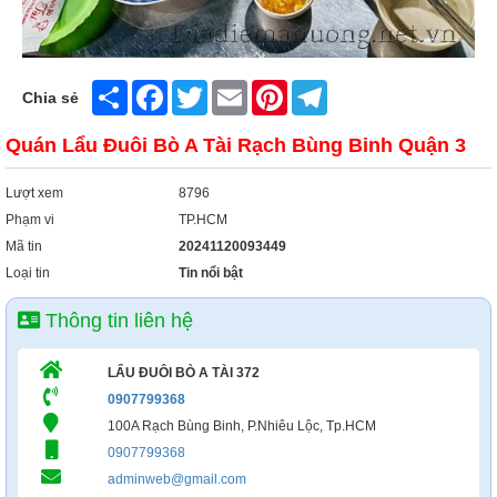
Share
Facebook
Twitter
Email
Pinterest
Telegram
Chia sẻ
Quán Lẩu Đuôi Bò A Tài Rạch Bùng Binh Quận 3
Lượt xem
8796
Phạm vi
TP.HCM
Mã tin
20241120093449
Loại tin
Tin nổi bật
Thông tin liên hệ
LẨU ĐUÔI BÒ A TÀI 372
0907799368
100A Rạch Bùng Binh, P.Nhiêu Lộc, Tp.HCM
0907799368
adminweb@gmail.com