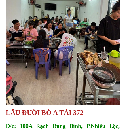
LẨU ĐUÔI BÒ A TÀI 372
Đ/c: 100A Rạch Bùng Binh, P.Nhiêu Lộc,