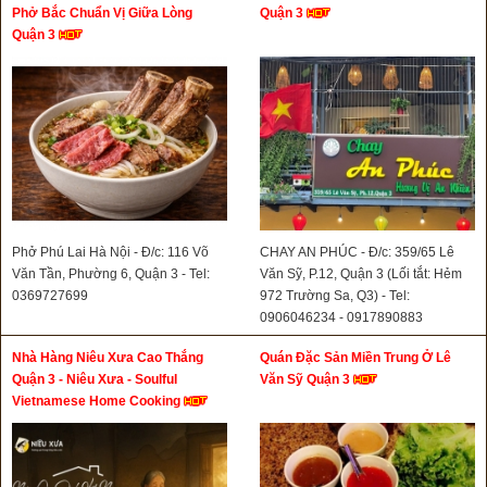
Phở Bắc Chuẩn Vị Giữa Lòng
Quận 3
Quận 3
Phở Phú Lai Hà Nội - Đ/c: 116 Võ
CHAY AN PHÚC - Đ/c: 359/65 Lê
Văn Tần, Phường 6, Quận 3 - Tel:
Văn Sỹ, P.12, Quận 3 (Lối tắt: Hẻm
0369727699
972 Trường Sa, Q3) - Tel:
0906046234 - 0917890883
Nhà Hàng Niêu Xưa Cao Thắng
Quán Đặc Sản Miền Trung Ở Lê
Quận 3 - Niêu Xưa - Soulful
Văn Sỹ Quận 3
Vietnamese Home Cooking