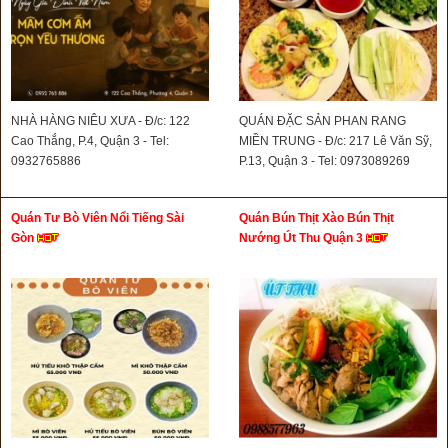
NHÀ HÀNG NIÊU XƯA - Đ/c: 122
QUÁN ĐẶC SẢN PHAN RANG
Cao Thắng, P.4, Quận 3 - Tel:
MIỀN TRUNG - Đ/c: 217 Lê Văn Sỹ,
0932765886
P.13, Quận 3 - Tel: 0973089269
Quán Tư Bò Viên Nổi Tiếng Sài
Quán Bún Thịt Xào Bún Thịt
Gòn
Nướng Út Thu Quận 3