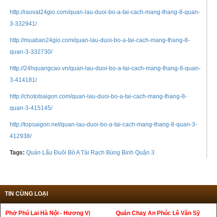
http://raovat24gio.com/quan-lau-duoi-bo-a-tai-cach-mang-thang-8-quan-
3-332941/
http://muaban24gio.com/quan-lau-duoi-bo-a-tai-cach-mang-thang-8-
quan-3-332730/
http://24hquangcao.vn/quan-lau-duoi-bo-a-tai-cach-mang-thang-8-quan-
3-414181/
http://chototsaigon.com/quan-lau-duoi-bo-a-tai-cach-mang-thang-8-
quan-3-415145/
http://topsaigon.net/quan-lau-duoi-bo-a-tai-cach-mang-thang-8-quan-3-
412938/
Tags:
Quán Lẩu Đuôi Bò A Tài Rạch Bùng Binh Quận 3
TIN CÙNG LOẠI
Phở Phú Lai Hà Nội - Hương Vị
Quán Chay An Phúc Lê Văn Sỹ