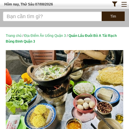
Hôm nay, Thứ Sáu 07/08/2026
Trang chủ
ĐỊA ĐIỂM ĂN UỐNG SÀI GÒN
Bánh - Đồ Ăn Vặt
Trang chủ
/
Địa Điểm Ăn Uống Quận 3
/
Quán Lẩu Đuôi Bò A Tài Rạch
Bùng Binh Quận 3
Thực Phẩm Nông Hải Sản
TOP QUÁN ĂN
ĐỊA ĐIỂM ĂN UỐNG HÀ NỘI