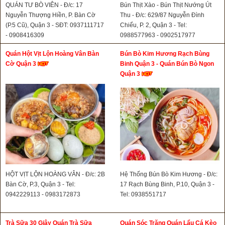
QUÁN TƯ BÒ VIÊN - Đ/c: 17
Bún Thịt Xào - Bún Thịt Nướng Út
Nguyễn Thượng Hiền, P. Bàn Cờ
Thu - Đ/c: 629/87 Nguyễn Đình
(P.5 Cũ), Quận 3 - SĐT: 0937111717
Chiểu, P. 2, Quận 3 - Tel:
- 0908416309
0988577963 - 0902517977
Quán Hột Vịt Lộn Hoàng Vân Bàn
Bún Bò Kim Hương Rạch Bùng
Cờ Quận 3
Binh Quận 3 - Quán Bún Bò Ngon
Quận 3
HỘT VỊT LỘN HOÀNG VÂN - Đ/c: 2B
Hệ Thống Bún Bò Kim Hương - Đ/c:
Bàn Cờ, P.3, Quận 3 - Tel:
17 Rạch Bùng Binh, P.10, Quận 3 -
0942229113 - 0983172873
Tel: 0938551717
Trà Sữa 30 Giây Quán Trà Sữa
Quán Sóc Trăng Quán Lẩu Cá Kèo