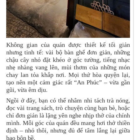
Không gian của quán được thiết kế tối giản
nhưng tinh tế: vài bộ bàn ghế đơn giản, những
chậu cây nhỏ đặt khéo ở góc tường, tiếng nhạc
nhẹ nhàng vang lên, mùi thơm của những món
chay lan tỏa khắp nơi. Mọi thứ hòa quyện lại,
tạo nên một cảm giác rất “An Phúc” – vừa gần
gũi, vừa êm dịu.
Ngồi ở đây, bạn có thể nhâm nhi tách trà nóng,
đọc vài trang sách, trò chuyện cùng bạn bè, hoặc
chỉ đơn giản là lặng yên nghe nhịp thở của chính
mình. Mỗi góc của quán đều mang hơi thở thiền
định – nhỏ thôi, nhưng đủ để tâm lắng lại giữa
bao bộn bề.