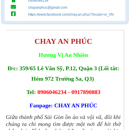
0906046234
chayanphuc@gmail.com
https://www.facebook.com/chay.an.phuc?locale=vi_VN
CHAY AN PHÚC
Hương Vị An Nhiên
Đ/c: 359/65 Lê Văn Sỹ, P.12, Quận 3 (Lối tắt:
Hẻm 972 Trường Sa, Q3)
Tel:
0906046234 - 0917890883
Fanpage: CHAY AN PHÚC
Giữa thành phố Sài Gòn ồn ào và vội vã, đôi khi
chúng ta chỉ mong tìm được một nơi để hít thở