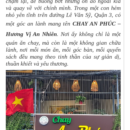
chậm lại, để buông bớt những ồn ào ngoài kia
và quay về với chính mình. Trong một con hẻm
nhỏ yên tĩnh trên đường Lê Văn Sỹ, Quận 3, có
một góc an lành mang tên
CHAY AN PHÚC –
Hương Vị An Nhiên
. Nơi ấy không chỉ là một
quán ăn chay, mà còn là một không gian chữa
lành, nơi mỗi món ăn, mỗi góc bàn, mỗi quyển
sách đều mang theo tinh thần của sự giản dị,
thuần khiết và yêu thương.