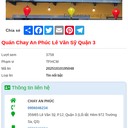
Share
Facebook
Twitter
Email
Pinterest
Telegram
Chia sẻ
Quán Chay An Phúc Lê Văn Sỹ Quận 3
Lượt xem
3758
Phạm vi
TP.HCM
Mã tin
20251010195048
Loại tin
Tin nổi bật
Thông tin liên hệ
CHAY AN PHÚC
0906046234
359/65 Lê Văn Sỹ, P.12, Quận 3 (Lối tắt: Hẻm 972 Trường
Sa, Q3)