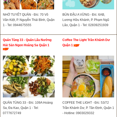
NHỚ TUYẾT QUÁN - Đ/c: 70 Võ
BÚN ĐẬU A VỪNG - Đ/c: 6AB,
Văn Kiệt, P. Nguyễn Thái Bình, Quận
Lương Hữu Khánh, P. Phạm Ngũ
1 - Tel: 0944675555
Lão, Quận 1 - Tel: 02839251939
Quán Tùng 33 - Quán Lẩu Nướng
Coffee The Light Trần Khánh Dư
Hải Sản Ngon Hoàng Sa Quận 1
Quận 1
QUÁN TÙNG 33 - Đ/c: 109A Hoàng
COFFEE THE LIGHT - Đ/c: 53/72
Sa, Đa Kao, Quận 1 - Tel:
Trần Khánh Dư, P. Tân Định, Quận 1
0777672749
- Hotline: 0903029332