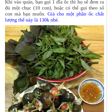
Khi vào quán, bạn gọi 1 dĩa ốc thì họ sẽ đem ra
đủ một chục (10 con), hoặc có thể gọi theo số
con mà bạn muốn.
Giá cho một phần ốc chất
lượng thế này là 130k nhé.