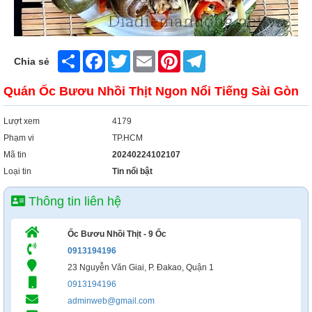
Share
Facebook
Twitter
Email
Pinterest
Telegram
Chia sẻ
Quán Ốc Bươu Nhồi Thịt Ngon Nổi Tiếng Sài Gòn
Lượt xem
4179
Phạm vi
TP.HCM
Mã tin
20240224102107
Loại tin
Tin nổi bật
Thông tin liên hệ
Ốc Bươu Nhồi Thịt - 9 Ốc
0913194196
23 Nguyễn Văn Giai, P. Đakao, Quận 1
0913194196
adminweb@gmail.com