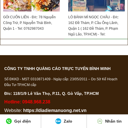
GỎI CUỐN LIÊN - Đ/c: 78 Nguyễn
LÒ BÁNH MÌ NGỌC CHÂU - Đ/c:
Công Trứ, P. Nguyễn Thái Bình,
162 Đề Thám, P. Cầu Ông Lãnh,
Quận 1 - Tel: 0762987043
Quận 1 ( 162 Đề Thám, P. Phạm
Ngũ Lão, TP.HCM) - Tel:
0901358085
CÔNG TY TNHH QUẢNG CÁO TRỰC TUYẾN BÌNH MINH
Số ĐKKD - MST: 0310871409 - Ngày cấp: 23/05/2011 – Do Sở Kế Hoạch
Đầu Tư-TP.HCM cấp
Đ/c: 118/1/9 Lê Văn Thọ, P.11, Q. Gò Vấp, TP.HCM
Hotline: 0948.968.238
Website:
https://diadiemanuong.net.vn
Email:
diadiemanuong24h@gmail.com
Gọi điện
Zalo
Nhắn tin
Copyright © Diadiemanuong.net.vn Ghi rõ nguồn “Diadiemanuong.net.vn”