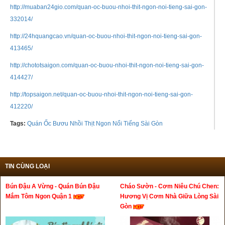
http://muaban24gio.com/quan-oc-buou-nhoi-thit-ngon-noi-tieng-sai-gon-
332014/
http://24hquangcao.vn/quan-oc-buou-nhoi-thit-ngon-noi-tieng-sai-gon-
413465/
http://chototsaigon.com/quan-oc-buou-nhoi-thit-ngon-noi-tieng-sai-gon-
414427/
http://topsaigon.net/quan-oc-buou-nhoi-thit-ngon-noi-tieng-sai-gon-
412220/
Tags:
Quán Ốc Bươu Nhồi Thịt Ngon Nổi Tiếng Sài Gòn
TIN CÙNG LOẠI
Bún Đậu A Vừng - Quán Bún Đậu
Cháo Sườn - Cơm Niêu Chú Chen:
Mắm Tôm Ngon Quận 1
Hương Vị Cơm Nhà Giữa Lòng Sài
Gòn