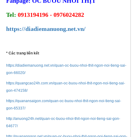
Fanpage: ỐC BƯƠU NHỒI THỊT
Tel:
0913194196 - 0976024282
https://diadiemanuong.net.vn/
* Các trang liên kết
https://diadiemanuong.net.vn/quan-oc-buou-nhoi-thit-ngon-noi-tieng-sai-
gon-66020/
https://quangcao24h.com.vn/quan-oc-buou-nhoi-thit-ngon-noi-tieng-sai-
gon-474158/
https://quanansaigon.com/quan-oc-buou-nhoi-thit-ngon-noi-tieng-sai-
gon-65337/
http://anuong24h.net/quan-oc-buou-nhoi-thit-ngon-noi-tieng-sai-gon-
64677/
http://quananngon.net.vn/quan-oc-buou-nhoi-thit-ngon-noi-tieng-sai-gon-