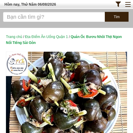
Hôm nay, Thứ Năm 06/08/2026
Trang chủ
ĐỊA ĐIỂM ĂN UỐNG SÀI GÒN
Bánh - Đồ Ăn Vặt
Trang chủ
/
Địa Điểm Ăn Uống Quận 1
/
Quán Ốc Bươu Nhồi Thịt Ngon
Nổi Tiếng Sài Gòn
Thực Phẩm Nông Hải Sản
TOP QUÁN ĂN
ĐỊA ĐIỂM ĂN UỐNG HÀ NỘI