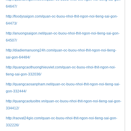
64647/
http://foodysaigon.com/quan-oc-buou-nhoi-thit-ngon-noi-tieng-sai-gon-
64473/
http://anuongsaigon.net/quan-oc-buou-nhoi-thit-ngon-noi-tieng-sai-gon-
64507/
http://diadiemanuong24h.com/quan-oc-buou-nhoi-thit-ngon-noi-tieng-
sai-gon-64484/
http://quangcaothuonghieuviet.com/quan-oc-buou-nhoi-thit-ngon-noi-
tieng-sai-gon-332036/
http://quangcaosanpham.net/quan-oc-buou-nhoi-thit-ngon-noi-tieng-sai-
gon-332444/
http://quangcaotuoitre.vn/quan-oc-buou-nhoi-thit-ngon-noi-tieng-sai-gon-
334412/
http://raovat24gio.com/quan-oc-buou-nhoi-thit-ngon-noi-tieng-sai-gon-
332226/