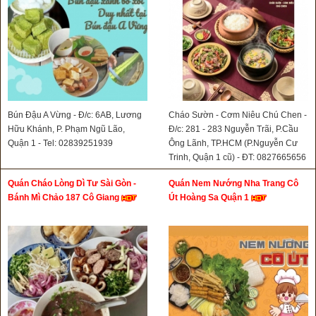
Bún Đậu A Vừng - Đ/c: 6AB, Lương
Cháo Sườn - Cơm Niêu Chú Chen -
Hữu Khánh, P. Phạm Ngũ Lão,
Đ/c: 281 - 283 Nguyễn Trãi, P.Cầu
Quận 1 - Tel: 02839251939
Ông Lãnh, TP.HCM (P.Nguyễn Cư
Trinh, Quận 1 cũ) - ĐT: 0827665656
Quán Cháo Lòng Dì Tư Sài Gòn -
Quán Nem Nướng Nha Trang Cô
Bánh Mì Chảo 187 Cô Giang
Út Hoàng Sa Quận 1