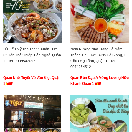
Hủ Tiếu Mỹ Tho Thanh Xuân - Đ/c:
Nem Nướng Nha Trang Bà Năm
62 Tôn Thất Thiệp, Bến Nghé, Quận
Thông Tin - Đ/c: 14Bis Cô Giang, P.
1 - Tel: 0909542097
Cầu Ông Lãnh, Quận 1 - Tel:
0974254512
Quán Nhớ Tuyết Võ Văn Kiệt Quận
Quán Bún Đậu A Vừng Lương Hữu
1
Khánh Quận 1