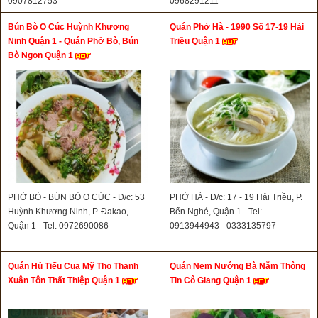
0907812753
0968291211
Bún Bò O Cúc Huỳnh Khương
Quán Phở Hà - 1990 Số 17-19 Hải
Ninh Quận 1 - Quán Phở Bò, Bún
Triều Quận 1
Bò Ngon Quận 1
PHỞ BÒ - BÚN BÒ O CÚC - Đ/c: 53
PHỞ HÀ - Đ/c: 17 - 19 Hải Triều, P.
Huỳnh Khương Ninh, P. Đakao,
Bến Nghé, Quận 1 - Tel:
Quận 1 - Tel: 0972690086
0913944943 - 0333135797
Quán Hủ Tiếu Cua Mỹ Tho Thanh
Quán Nem Nướng Bà Năm Thông
Xuân Tôn Thất Thiệp Quận 1
Tin Cô Giang Quận 1