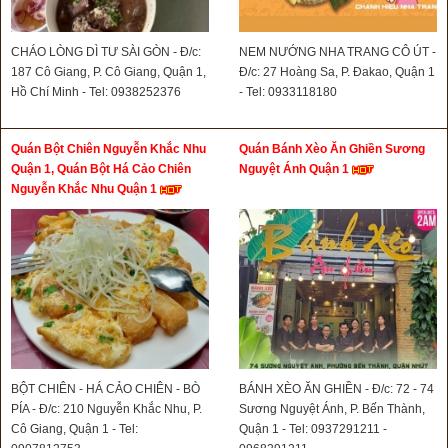
CHÁO LÒNG DÌ TƯ SÀI GÒN - Đ/c:
NEM NƯỚNG NHA TRANG CÔ ÚT -
187 Cô Giang, P. Cô Giang, Quận 1,
Đ/c: 27 Hoàng Sa, P. Đakao, Quận 1
Hồ Chí Minh - Tel: 0938252376
- Tel: 0933118180
Quán Bột Chiên Nguyễn Khắc Nhu
Quán Bánh Xèo Ăn Ghiền Sương
Quận 1, Quán Bột Há Cảo Chiên
Nguyệt Ánh Quận 1
Nguyễn Khắc Nhu Quận 1
BỘT CHIÊN - HÁ CẢO CHIÊN - BÒ
BÁNH XÈO ĂN GHIỀN - Đ/c: 72 - 74
PÍA - Đ/c: 210 Nguyễn Khắc Nhu, P.
Sương Nguyệt Ánh, P. Bến Thành,
Cô Giang, Quận 1 - Tel:
Quận 1 - Tel: 0937291211 -