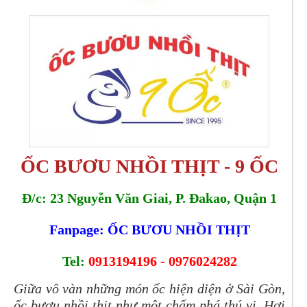
ỐC BƯƠU NHỒI THỊT - 9 ỐC
Đ/c: 23 Nguyễn Văn Giai, P. Đakao, Quận 1
Fanpage: ỐC BƯƠU NHỒI THỊT
Tel:
0913194196 - 0976024282
Giữa vô vàn những món ốc hiện diện ở Sài Gòn,
ốc bươu nhồi thịt như một chấm phá thú vị. Hơi