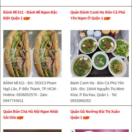
Bánh Mì 611 - Bánh Mì Ngon Đặc
Quán Bánh Canh Hẹ Bún Cá Phú
Biệt Quận 1
Yên Ngon Ở Quận 1
BÁNH MÌ 611 - Đ/c: 353/13 Phạm
Bánh Canh Hẹ - Bún Cá Phú Yên
Ngũ Lão, P. Bến Thành, TP. HCM -
18A - Đ/c: 18A/4 Nguyễn Thị Minh
Hotline: 0936052570 - Zalo:
Khai, P. Đa Kao, Quận 1 - Tel:
0947743611
0933066262
Quán Bún Chả Hà Nội Ngon Nhất
Quán Gà Nướng Bùi Thị Xuân
Sài Gòn
Quận 1