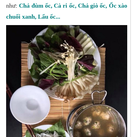
như:
Chả đùm ốc, Cà ri ốc, Chả giò ốc, Ốc xào
chuối xanh, Lẩu ốc...