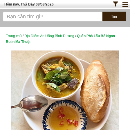
Hôm nay, Thứ Bảy 08/08/2026
Trang chủ
ĐỊA ĐIỂM ĂN UỐNG SÀI GÒN
Bánh - Đồ Ăn Vặt
Trang chủ
/
Địa Điểm Ăn Uống Bình Dương
/
Quán Phá Lấu Bò Ngon
Buôn Ma Thuột
Thực Phẩm Nông Hải Sản
TOP QUÁN ĂN
ĐỊA ĐIỂM ĂN UỐNG HÀ NỘI