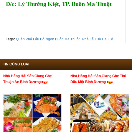
Đ/c: Lý Thường Kiệt, TP. Buôn Ma Thuột
Tel: 0935050984 - 0934754991
Tags:
Quán Phá Lấu Bò Ngon Buôn Ma Thuột
,
Phá Lấu Bò Hai Cô
TIN CÙNG LOẠI
Nhà Hàng Hải Sản Giang Ghẹ
Nhà Hàng Hải Sản Giang Ghẹ Thủ
Thuận An Bình Dương
Dầu Một Bình Dương