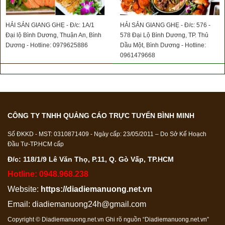
HẢI SẢN GIANG GHẸ - Đ/c: 1A/1
HẢI SẢN GIANG GHẸ - Đ/c: 576 -
Đại lộ Bình Dương, Thuận An, Bình
578 Đại Lộ Bình Dương, TP. Thủ
Dương - Hotline: 0979625886
Dầu Một, Bình Dương - Hotline:
0961479668
CÔNG TY TNHH QUẢNG CÁO TRỰC TUYẾN BÌNH MINH
Số ĐKKD - MST: 0310871409 - Ngày cấp: 23/05/2011 – Do Sở Kế Hoạch
Đầu Tư-TP.HCM cấp
Đ/c: 118/1/9 Lê Văn Thọ, P.11, Q. Gò Vấp, TP.HCM
Hotline: 0948.968.238
Website:
https://diadiemanuong.net.vn
Email:
diadiemanuong24h@gmail.com
Copyright © Diadiemanuong.net.vn Ghi rõ nguồn “Diadiemanuong.net.vn”