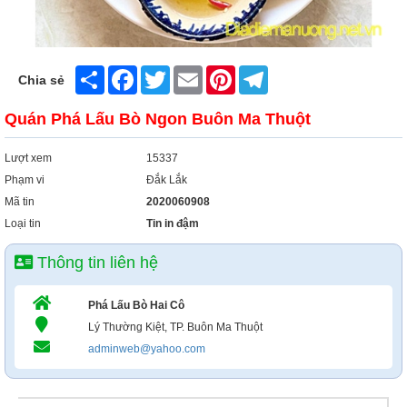
Share
Facebook
Twitter
Email
Pinterest
Telegram
Chia sẻ
Quán Phá Lấu Bò Ngon Buôn Ma Thuột
Lượt xem
15337
Phạm vi
Đắk Lắk
Mã tin
2020060908
Loại tin
Tin in đậm
Thông tin liên hệ
Phá Lấu Bò Hai Cô
Lý Thường Kiệt, TP. Buôn Ma Thuột
adminweb@yahoo.com