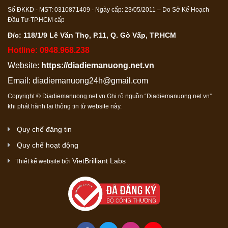
Số ĐKKD - MST: 0310871409 - Ngày cấp: 23/05/2011 – Do Sở Kế Hoạch
Đầu Tư-TP.HCM cấp
Đ/c: 118/1/9 Lê Văn Thọ, P.11, Q. Gò Vấp, TP.HCM
Hotline: 0948.968.238
Website:
https://diadiemanuong.net.vn
Email:
diadiemanuong24h@gmail.com
Copyright © Diadiemanuong.net.vn Ghi rõ nguồn “Diadiemanuong.net.vn”
khi phát hành lại thông tin từ website này.
Quy chế đăng tin
Quy chế hoạt động
VietBrilliant Labs
Thiết kế website bởi