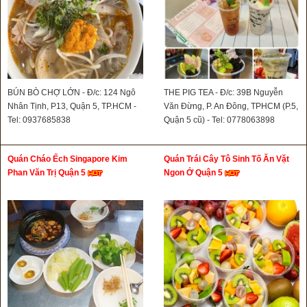
BÚN BÒ CHỢ LỚN - Đ/c: 124 Ngô
THE PIG TEA - Đ/c: 39B Nguyễn
Nhân Tịnh, P13, Quận 5, TP.HCM -
Văn Đừng, P. An Đông, TPHCM (P.5,
Tel: 0937685838
Quận 5 cũ) - Tel: 0778063898
Quán Cháo Ếch Singapore Kim
Quán Trái Cây Tô Sinh Tố Ăn Vặt
Phan Văn Trị Quận 5
Ngon Ở Quận 5