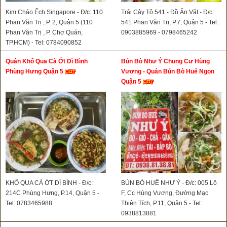
Kim Cháo Ếch Singapore - Đ/c: 110
Trái Cây Tô 541 - Đồ Ăn Vặt - Đ/c:
Phan Văn Trị , P. 2, Quận 5 (110
541 Phan Văn Trị, P.7, Quận 5 - Tel:
Phan Văn Trị , P. Chợ Quán,
0903885969 - 0798465242
TP.HCM) - Tel: 0784090852
Quán Khổ Qua Cà Ớt Dì Bình
Bún Bò Như Ý Chung Cư Hùng
Phùng Hưng Quận 5
Vương - Quán Bún Bò Huế Ngon
Quận 5
KHỔ QUA CÀ ỚT DÌ BÌNH - Đ/c:
BÚN BÒ HUẾ NHƯ Ý - Đ/c: 005 Lô
214C Phùng Hưng, P.14, Quận 5 -
F, Cc Hùng Vương, Đường Mạc
Tel: 0783465988
Thiên Tích, P.11, Quận 5 - Tel:
0938813881