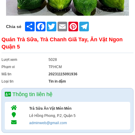
Share
Facebook
Twitter
Email
Pinterest
Telegram
Chia sẻ
Quán Trà Sữa, Trà Chanh Giã Tay, Ăn Vặt Ngon
Quận 5
Lượt xem
5028
Phạm vi
TP.HCM
Mã tin
20231115091936
Loại tin
Tin in đậm
Thông tin liên hệ
Trà Sữa Ăn Vặt Mén Mén
Lê Hồng Phong, P.2, Quận 5
adminweb@gmail.com