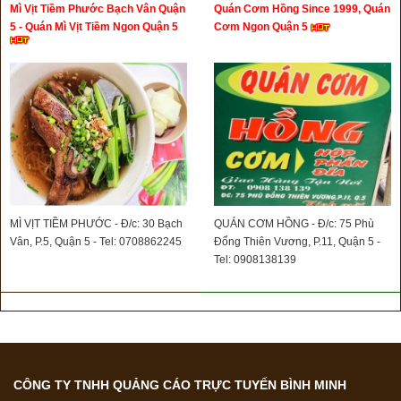
Mì Vịt Tiềm Phước Bạch Vân Quận
Quán Cơm Hồng Since 1999, Quán
5 - Quán Mì Vịt Tiềm Ngon Quận 5
Cơm Ngon Quận 5
MÌ VỊT TIỀM PHƯỚC - Đ/c: 30 Bạch
QUÁN CƠM HỒNG - Đ/c: 75 Phù
Vân, P.5, Quận 5 - Tel: 0708862245
Đổng Thiên Vương, P.11, Quận 5 -
Tel: 0908138139
CÔNG TY TNHH QUẢNG CÁO TRỰC TUYẾN BÌNH MINH