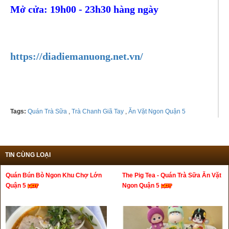
Mở cửa: 19h00 - 23h30 hàng ngày
Tel:
0931894013
https://diadiemanuong.net.vn/
Tags:
Quán Trà Sữa
,
Trà Chanh Giã Tay
,
Ăn Vặt Ngon Quận 5
TIN CÙNG LOẠI
Quán Bún Bò Ngon Khu Chợ Lớn
The Pig Tea - Quán Trà Sữa Ăn Vặt
Quận 5
Ngon Quận 5