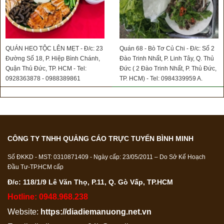
QUÁN HEO TỘC LÊN MẸT - Đ/c: 23
Quán 68 - Bò Tơ Củ Chi - Đ/c: Số 2
Đường Số 18, P. Hiệp Bình Chánh,
Đào Trinh Nhất, P. Linh Tây, Q. Thủ
Quận Thủ Đức, TP. HCM - Tel:
Đức ( 2 Đào Trinh Nhất, P. Thủ Đức,
0928363878 - 0988389861
TP. HCM) - Tel: 0984339959 A.
Trọng - 0973613831 A. Sơn
CÔNG TY TNHH QUẢNG CÁO TRỰC TUYẾN BÌNH MINH
Số ĐKKD - MST: 0310871409 - Ngày cấp: 23/05/2011 – Do Sở Kế Hoạch
Đầu Tư-TP.HCM cấp
Đ/c: 118/1/9 Lê Văn Thọ, P.11, Q. Gò Vấp, TP.HCM
Hotline: 0948.968.238
Website:
https://diadiemanuong.net.vn