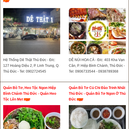
Hệ Thống Dê Thật Thủ Đức - Đ/c:
DÊ NÚI HOA CÀ - Đ/c: 403 Kha Vạn
127 Hoàng Diệu 2, P. Linh Trung, Q.
Cân, P. Hiệp Bình Chánh, Thủ Đức -
Thủ Đức - Tel: 0902724545
Tel: 0906733544 - 0938789368
Quán Bò Tơ, Heo Tộc Ngon Hiệp
Quán Bò Tơ Củ Chi Đào Trinh Nhất
Bình Chánh Thủ Đức - Quán Heo
Thủ Đức - Quán Bò Tơ Ngon Ở Thủ
Tộc Lên Mẹt
Đức