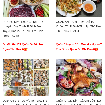
BÚN BÒ KIM HƯƠNG - Đ/c: 275
QUÁN ĂN HÀ VỊT - Đ/c: Số 10
Nguyễn Duy Trinh, P. Bình Trưng
Khổng Tử, P. Bình Thọ, Tp. Thủ Đức
Tây, (Quận 2), Tp Thủ Đức - Tel:
- Tel: 0937197951
0969100275
Ốc Vỉa Hè 178 Quán Ốc Vỉa Hè
Quán Chuyên Các Món Gà Ngon Ở
Ngon Thủ Đức
Thủ Đức - Quán Gà Chị Dậu
Quán Ốc 178 - Ốc Vỉa Hè - Đ/c: 178-
Quán Ăn Gia Đình Gà Chị Dậu - Đ/c: