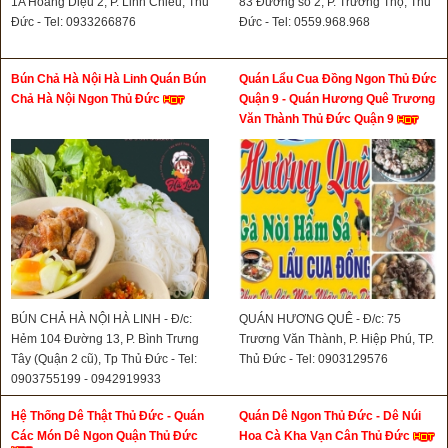
1A Hoàng Diệu 2, P. Linh Chiểu, Thủ
83 Đường số 2, P. Trường Thọ, Thủ
Đức - Tel: 0933266876
Đức - Tel: 0559.968.968
Bún Chả Hà Nội Hà Linh Quán Bún
Quán Lẩu Cua Đồng Ngon Thủ Đức
Chả Hà Nội Ngon Thủ Đức
Quận 9 - Quán Hương Quê Trương
Văn Thành Thủ Đức Quận 9
BÚN CHẢ HÀ NỘI HÀ LINH - Đ/c:
QUÁN HƯƠNG QUÊ - Đ/c: 75
Hẻm 104 Đường 13, P. Bình Trưng
Trương Văn Thành, P. Hiệp Phú, TP.
Tây (Quận 2 cũ), Tp Thủ Đức - Tel:
Thủ Đức - Tel: 0903129576
0903755199 - 0942919933
Hệ Thống Dê Thật Thủ Đức - Quán
Quán Dê Ngon Thủ Đức - Dê Núi
Các Món Dê Ngon Quận Thủ Đức
Hoa Cà Kha Vạn Cân Thủ Đức