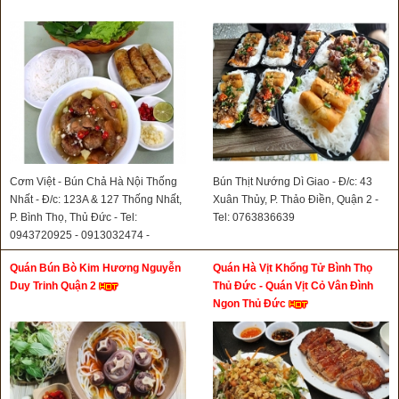
Cơm Việt - Bún Chả Hà Nội Thống
Bún Thịt Nướng Dì Giao - Đ/c: 43
Nhất - Đ/c: 123A & 127 Thống Nhất,
Xuân Thủy, P. Thảo Điền, Quận 2 -
P. Bình Thọ, Thủ Đức - Tel:
Tel: 0763836639
0943720925 - 0913032474 -
0898868939- 0816681166
Quán Bún Bò Kim Hương Nguyễn
Quán Hà Vịt Khổng Tử Bình Thọ
Duy Trinh Quận 2
Thủ Đức - Quán Vịt Cỏ Vân Đình
Ngon Thủ Đức