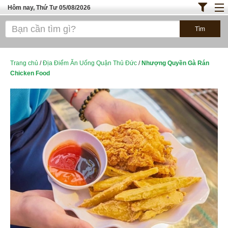
Hôm nay, Thứ Tư 05/08/2026
Trang chủ
ĐỊA ĐIỂM ĂN UỐNG SÀI GÒN
Bánh - Đồ Ăn Vặt
Trang chủ
/
Địa Điểm Ăn Uống Quận Thủ Đức
/
Nhượng Quyền Gà Rán
Chicken Food
Thực Phẩm Nông Hải Sản
TOP QUÁN ĂN
ĐỊA ĐIỂM ĂN UỐNG HÀ NỘI