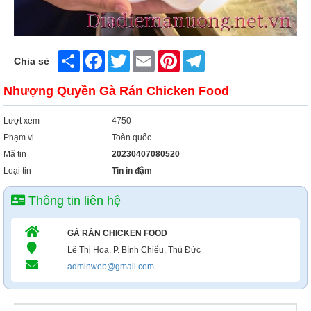
Share
Facebook
Twitter
Email
Pinterest
Telegram
Chia sẻ
Nhượng Quyền Gà Rán Chicken Food
Lượt xem
4750
Phạm vi
Toàn quốc
Mã tin
20230407080520
Loại tin
Tin in đậm
Thông tin liên hệ
GÀ RÁN CHICKEN FOOD
Lê Thị Hoa, P. Bình Chiểu, Thủ Đức
adminweb@gmail.com