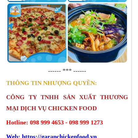
------ *** ------
THÔNG TIN NHƯỢNG QUYỀN:
CÔNG TY TNHH SẢN XUẤT THƯƠNG
MẠI DỊCH VỤ CHICKEN FOOD
Hotline: 098 999 4653 - 098 999 1273
Web: https://garanchickenfood.vn