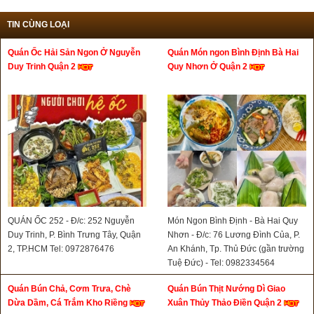
TIN CÙNG LOẠI
Quán Ốc Hải Sản Ngon Ở Nguyễn
Quán Món ngon Bình Định Bà Hai
Duy Trinh Quận 2
Quy Nhơn Ở Quận 2
QUÁN ỐC 252 - Đ/c: 252 Nguyễn
Món Ngon Bình Định - Bà Hai Quy
Duy Trinh, P. Bình Trưng Tây, Quận
Nhơn - Đ/c: 76 Lương Đình Của, P.
2, TP.HCM Tel: 0972876476
An Khánh, Tp. Thủ Đức (gần trường
Tuệ Đức) - Tel: 0982334564
Quán Bún Chả, Cơm Trưa, Chè
Quán Bún Thịt Nướng Dì Giao
Dừa Dầm, Cá Trắm Kho Riềng
Xuân Thủy Thảo Điền Quận 2