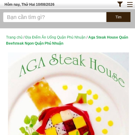
Hôm nay, Thứ Hai 10/08/2026
Trang chủ
ĐỊA ĐIỂM ĂN UỐNG SÀI GÒN
Bánh - Đồ Ăn Vặt
Trang chủ
/
Địa Điểm Ăn Uống Quận Phú Nhuận
/
Aga Steak House Quán
Beefsteak Ngon Quận Phú Nhuận
Thực Phẩm Nông Hải Sản
TOP QUÁN ĂN
ĐỊA ĐIỂM ĂN UỐNG HÀ NỘI