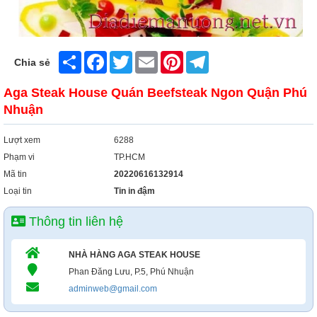
Share
Facebook
Twitter
Email
Pinterest
Telegram
Chia sẻ
Aga Steak House Quán Beefsteak Ngon Quận Phú
Nhuận
Lượt xem
6288
Phạm vi
TP.HCM
Mã tin
20220616132914
Loại tin
Tin in đậm
Thông tin liên hệ
NHÀ HÀNG AGA STEAK HOUSE
Phan Đăng Lưu, P.5, Phú Nhuận
adminweb@gmail.com