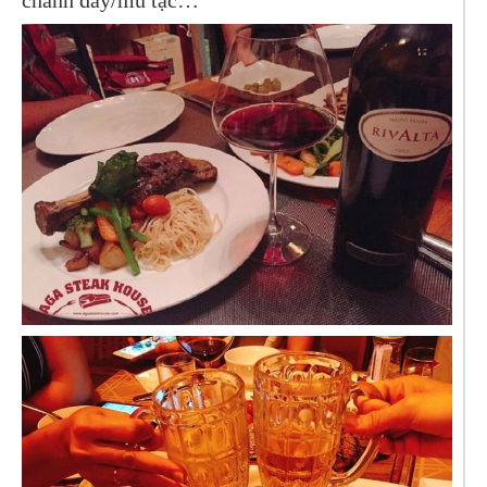
chanh dây/mù tạc…