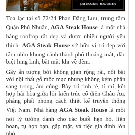
Tọa lạc tại số 72/24 Phan Đăng Lưu, trung tâm
Quận Phú Nhuận,
AGA Steak House
là một nhà
hàng rooftop rất đẹp và được nhiều người yêu
thích.
AGA Steak House
sở hữu vị trí đẹp với
tầm nhìn khung cảnh thành phố thoáng mát, đặc
biệt lung linh, bắt mắt khi về đêm.
Gây ấn tượng bởi không gian rộng rãi, nổi bật
với nội thất gỗ mộc mạc nhưng không kém phần
sang trọng, ấm cúng. Bày trí tinh tế, tỉ mỉ, kết
hợp hài hòa giữa lối kiến trúc cổ điển Châu Âu,
phảng phất phong cách thiết kế truyền thống
Việt Nam. Nhà hàng
AGA Steak House
là một
nơi lý tưởng dành cho các buổi hẹn hò, liên
hoan, tụ họp bạn, gặp mặt, và tiệc gia đình lớn
nhỏ.