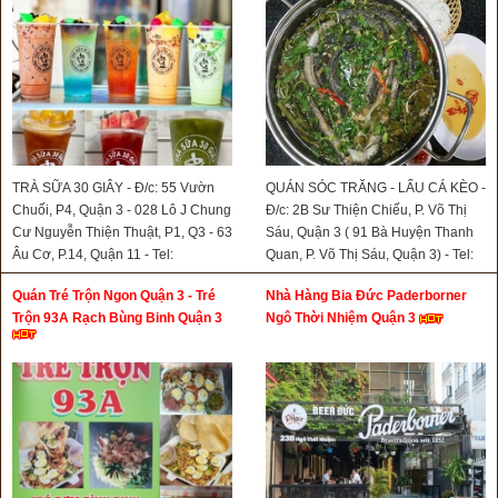
TRÀ SỮA 30 GIÂY - Đ/c: 55 Vườn
QUÁN SÓC TRĂNG - LẨU CÁ KÈO -
Chuối, P4, Quận 3 - 028 Lô J Chung
Đ/c: 2B Sư Thiện Chiếu, P. Võ Thị
Cư Nguyễn Thiện Thuật, P1, Q3 - 63
Sáu, Quận 3 ( 91 Bà Huyện Thanh
Âu Cơ, P.14, Quận 11 - Tel:
Quan, P. Võ Thị Sáu, Quận 3) - Tel:
0908766138
0903826414
Quán Tré Trộn Ngon Quận 3 - Tré
Nhà Hàng Bia Đức Paderborner
Trộn 93A Rạch Bùng Binh Quận 3
Ngô Thời Nhiệm Quận 3