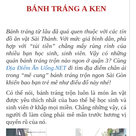
BÁNH TRÁNG A KEN
Bánh tráng từ lâu đã quá quen thuộc với các tín
đồ ăn vặt Sài Thành. Với mức giá bình dân, phù
hợp với “túi tiền” chẳng mấy rủng rỉnh của
nhiều bạn học sinh, sinh viên. Vậy có những
quán bánh tráng trộn nào ngon ở quận 3? Cùng
Địa Điểm Ăn Uống.NET
đi tìm địa điểm chân ái
trong “mê cung” bánh tráng trộn ngon Sài Gòn
khiến bao bạn trẻ mê như điếu đổ này nhé!
Có thể nói, bánh tráng trộn luôn là món ăn vặt
được yêu thích nhất của bao thế hệ học sinh và
sinh viên ở khắp mọi miền. Chẳng những vậy, cả
người đi làm cũng phải mê mẩn trước hương vị
quyến rũ của nó.