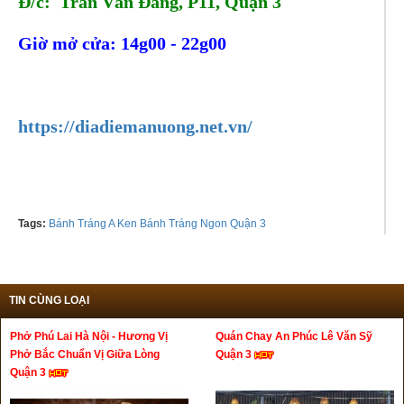
Đ/c: Trần Văn Đang, P11, Quận 3
Giờ mở cửa: 14g00 - 22g00
Tel: 0902981928
https://diadiemanuong.net.vn/
Tags:
Bánh Tráng A Ken Bánh Tráng Ngon Quận 3
TIN CÙNG LOẠI
Phở Phú Lai Hà Nội - Hương Vị
Quán Chay An Phúc Lê Văn Sỹ
Phở Bắc Chuẩn Vị Giữa Lòng
Quận 3
Quận 3