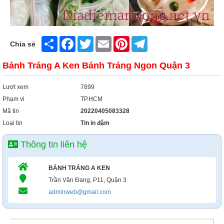
Share
Facebook
Twitter
Email
Pinterest
Telegram
Chia sẻ
Bánh Tráng A Ken Bánh Tráng Ngon Quận 3
Lượt xem
7899
Phạm vi
TP.HCM
Mã tin
20220405083328
Loại tin
Tin in đậm
Thông tin liên hệ
BÁNH TRÁNG A KEN
Trần Văn Đang, P11, Quận 3
adminweb@gmail.com