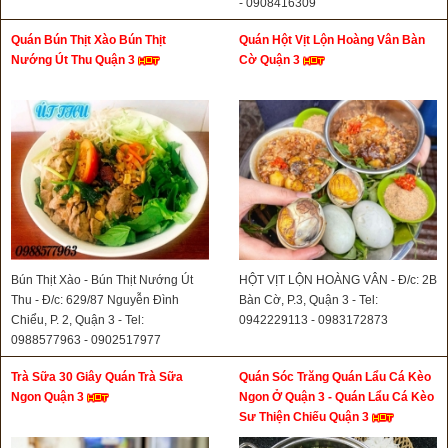
- 0908416309
Quán Bún Thịt Xào Bún Thịt
Quán Hột Vịt Lộn Hoàng Vân Bàn
Nướng Út Thu Quận 3
Cờ Quận 3
Bún Thịt Xào - Bún Thịt Nướng Út
HỘT VỊT LỘN HOÀNG VÂN - Đ/c: 2B
Thu - Đ/c: 629/87 Nguyễn Đình
Bàn Cờ, P.3, Quận 3 - Tel:
Chiểu, P. 2, Quận 3 - Tel:
0942229113 - 0983172873
0988577963 - 0902517977
Trà Sữa 30 Giây Quán Trà Sữa
Quán Sóc Trăng Quán Lẩu Cá Kèo
Ngon Quận 3
Ngon Ở Quận 3 - Quán Lẩu Cá Kèo
Sư Thiện Chiếu Quận 3