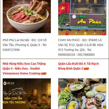
Phở Phú Lai Hà Nội - Đ/c: 116 Võ
CHAY AN PHÚC - Đ/c: 359/65 Lê
Văn Tần, Phường 6, Quận 3 - Tel:
Văn Sỹ, P.12, Quận 3 (Lối tắt: Hẻm
0369727699
972 Trường Sa, Q3) - Tel:
0906046234 - 0917890883
Nhà Hàng Niêu Xưa Cao Thắng
Quán Lẩu Đuôi Bò A Tài Rạch
Quận 3 - Niêu Xưa - Soulful
Bùng Binh Quận 3
Vietnamese Home Cooking