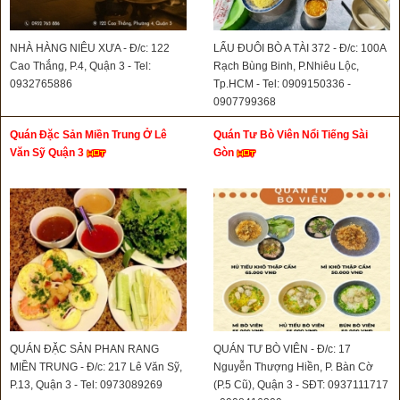
NHÀ HÀNG NIÊU XƯA - Đ/c: 122
LẨU ĐUÔI BÒ A TÀI 372 - Đ/c: 100A
Cao Thắng, P.4, Quận 3 - Tel:
Rạch Bùng Binh, P.Nhiêu Lộc,
0932765886
Tp.HCM - Tel: 0909150336 -
0907799368
Quán Đặc Sản Miền Trung Ở Lê
Quán Tư Bò Viên Nổi Tiếng Sài
Văn Sỹ Quận 3
Gòn
QUÁN ĐẶC SẢN PHAN RANG
QUÁN TƯ BÒ VIÊN - Đ/c: 17
MIỀN TRUNG - Đ/c: 217 Lê Văn Sỹ,
Nguyễn Thượng Hiền, P. Bàn Cờ
P.13, Quận 3 - Tel: 0973089269
(P.5 Cũ), Quận 3 - SĐT: 0937111717