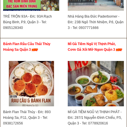
TRÉ TRỘN 93A - Đ/c: 93A Rạch
Nhà Hàng Bia Đức Paderborner -
Bùng Binh, P.9, Quận 3 - Tel:
Đ/c: 23B Ngô Thời Nhiệm, P.6, Quận
0905128340
3 - Tel: 0937771666
Bánh Flan Râu Câu Thái Thủy
Mì Gà Tiềm Ngũ Vị Thịnh Phát,
Hoàng Sa Quận 3
Cơm Gà Xối Mỡ Ngon Quận 3
Bánh Flan Thái Thủy - Đ/c: 893
MÌ GÀ TIỀM NGŨ VỊ THỊNH PHÁT -
Hoàng Sa, P.11, Quận 3 - Tel:
Đ/c: 287/1 Nguyễn Đình Chiểu, P.5,
0938172656
Quận 3 - Tel: 0778920616