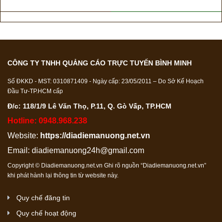
CÔNG TY TNHH QUẢNG CÁO TRỰC TUYẾN BÌNH MINH
Số ĐKKD - MST: 0310871409 - Ngày cấp: 23/05/2011 – Do Sở Kế Hoạch
Đầu Tư-TP.HCM cấp
Đ/c: 118/1/9 Lê Văn Thọ, P.11, Q. Gò Vấp, TP.HCM
Hotline: 0948.968.238
Website:
https://diadiemanuong.net.vn
Email:
diadiemanuong24h@gmail.com
Copyright © Diadiemanuong.net.vn Ghi rõ nguồn “Diadiemanuong.net.vn”
khi phát hành lại thông tin từ website này.
Quy chế đăng tin
Quy chế hoạt động