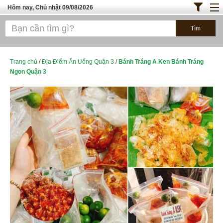
Hôm nay, Chủ nhật 09/08/2026
Trang chủ
ĐỊA ĐIỂM ĂN UỐNG SÀI GÒN
Bánh - Đồ Ăn Vặt
Trang chủ
/
Địa Điểm Ăn Uống Quận 3
/
Bánh Tráng A Ken Bánh Tráng
Ngon Quận 3
Thực Phẩm Nông Hải Sản
TOP QUÁN ĂN
ĐỊA ĐIỂM ĂN UỐNG HÀ NỘI