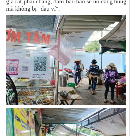
giá rất phải chăng, đảm bảo bạn sẽ no căng bụng
mà không bị "đau ví".