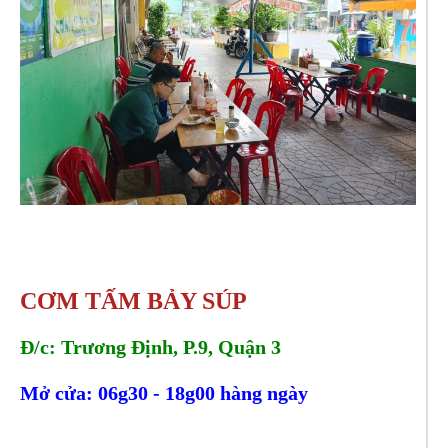
CƠM TẤM BẢY SÚP
Đ/c: Trương Định, P.9, Quận 3
Mở cửa: 06g30 - 18g00 hàng ngày
Đ/c:
0774766578 - 0966768531