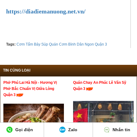
https://diadiemanuong.net.vn/
Tags:
Cơm Tấm Bảy Súp Quán Cơm Bình Dân Ngon Quận 3
TIN CÙNG LOẠI
Phở Phú Lai Hà Nội - Hương Vị
Quán Chay An Phúc Lê Văn Sỹ
Phở Bắc Chuẩn Vị Giữa Lòng
Quận 3
Quận 3
Gọi điện
Zalo
Nhắn tin