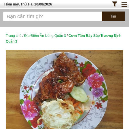
Hôm nay, Thứ Hai 10/08/2026
Trang chủ
ĐỊA ĐIỂM ĂN UỐNG SÀI GÒN
Bánh - Đồ Ăn Vặt
Trang chủ
/
Địa Điểm Ăn Uống Quận 3
/
Cơm Tấm Bảy Súp Trương Định
Quận 3
Thực Phẩm Nông Hải Sản
TOP QUÁN ĂN
ĐỊA ĐIỂM ĂN UỐNG HÀ NỘI