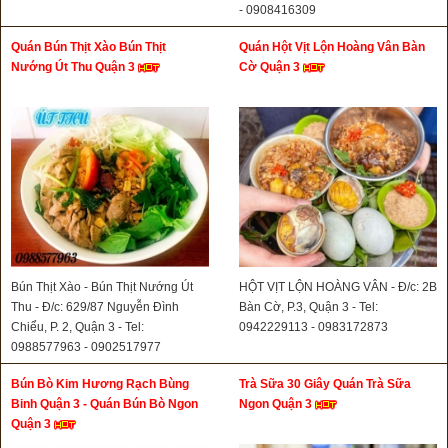
- 0908416309
Quán Bún Thịt Xào Bún Thịt
Quán Hột Vịt Lộn Hoàng Vân Bàn
Nướng Út Thu Quận 3
Cờ Quận 3
Bún Thịt Xào - Bún Thịt Nướng Út
HỘT VỊT LỘN HOÀNG VÂN - Đ/c: 2B
Thu - Đ/c: 629/87 Nguyễn Đình
Bàn Cờ, P.3, Quận 3 - Tel:
Chiểu, P. 2, Quận 3 - Tel:
0942229113 - 0983172873
0988577963 - 0902517977
Bún Bò Kim Hương Rạch Bùng
Trà Sữa 30 Giây Quán Trà Sữa
Binh Quận 3 - Quán Bún Bò Ngon
Ngon Quận 3
Quận 3