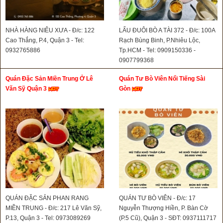
NHÀ HÀNG NIÊU XƯA - Đ/c: 122
LẨU ĐUÔI BÒ A TÀI 372 - Đ/c: 100A
Cao Thắng, P.4, Quận 3 - Tel:
Rạch Bùng Binh, P.Nhiêu Lộc,
0932765886
Tp.HCM - Tel: 0909150336 -
0907799368
Quán Đặc Sản Miền Trung Ở Lê
Quán Tư Bò Viên Nổi Tiếng Sài
Văn Sỹ Quận 3
Gòn
QUÁN ĐẶC SẢN PHAN RANG
QUÁN TƯ BÒ VIÊN - Đ/c: 17
MIỀN TRUNG - Đ/c: 217 Lê Văn Sỹ,
Nguyễn Thượng Hiền, P. Bàn Cờ
P.13, Quận 3 - Tel: 0973089269
(P.5 Cũ), Quận 3 - SĐT: 0937111717