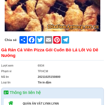
Share
Facebook
Twitter
Email
Pinterest
Telegram
Chia sẻ
Gà Rán Cá Viên Pizza Gỏi Cuốn Bò Lá Lốt Vú Dê
Nướng
Lượt xem
6934
Phạm vi
TP.HCM
Mã tin
20211025150800
Loại tin
Tin in đậm
Thông tin liên hệ
QUÁN ĂN VẶT LYNN LYNN