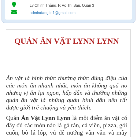
Lý Chính Thắng, P. Võ Thị Sáu, Quận 3
admindangtin1@gmail.com
QUÁN ĂN VẶT LYNN LYNN
Tel: 0903534226 - 0707094198
Ăn vặt là hình thức thưởng thức đúng điệu của
các món ăn nhanh nhất, món ăn không quá no
nhưng vị ăn lại ngon, hấp dẫn và thường những
quán ăn vặt là những quán bình dân nên rất
được giới trẻ chuộng và yêu thích.
Quán
Ăn Vặt Lynn Lynn
là một điểm ăn vặt có
đầy đủ các món nào là gà rán, cá viên, pizza, gỏi
cuốn, bò lá lốp, vú dê nướng vân vân và mây