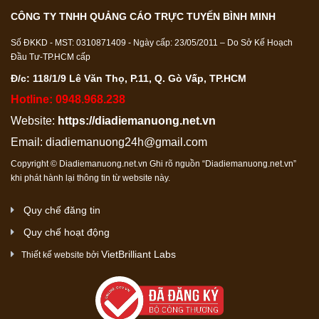
CÔNG TY TNHH QUẢNG CÁO TRỰC TUYẾN BÌNH MINH
Số ĐKKD - MST: 0310871409 - Ngày cấp: 23/05/2011 – Do Sở Kế Hoạch
Đầu Tư-TP.HCM cấp
Đ/c: 118/1/9 Lê Văn Thọ, P.11, Q. Gò Vấp, TP.HCM
Hotline: 0948.968.238
Website:
https://diadiemanuong.net.vn
Email:
diadiemanuong24h@gmail.com
Copyright © Diadiemanuong.net.vn Ghi rõ nguồn “Diadiemanuong.net.vn”
khi phát hành lại thông tin từ website này.
Quy chế đăng tin
Quy chế hoạt động
VietBrilliant Labs
Thiết kế website bởi