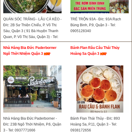
QUÁN SÓC TRĂNG - LẨU CÁ KÈO -
TRÉ TRỘN 93A - Đ/c: 93A Rạch
Đ/c: 2B Sư Thiện Chiếu, P. Võ Thị
Bùng Binh, P.9, Quận 3 - Tel:
Sáu, Quận 3 ( 91 Bà Huyện Thanh
0905128340
Quan, P. Võ Thị Sáu, Quận 3) - Tel:
0903826414
Nhà Hàng Bia Đức Paderborner
Bánh Flan Râu Câu Thái Thủy
Ngô Thời Nhiệm Quận 3
Hoàng Sa Quận 3
Nhà Hàng Bia Đức Paderborner -
Bánh Flan Thái Thủy - Đ/c: 893
Đ/c: 23B Ngô Thời Nhiệm, P.6, Quận
Hoàng Sa, P.11, Quận 3 - Tel:
3 - Tel: 0937771666
0938172656