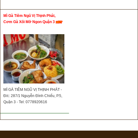
Mì Gà Tiềm Ngũ Vị Thịnh Phát,
Cơm Gà Xối Mỡ Ngon Quận 3
MÌ GÀ TIỀM NGŨ VỊ THỊNH PHÁT -
Đ/c: 287/1 Nguyễn Đình Chiểu, P.5,
Quận 3 - Tel: 0778920616