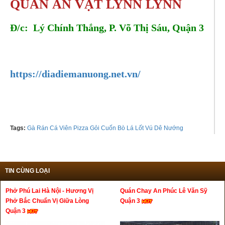
QUÁN ĂN VẶT LYNN LYNN
Đ/c: Lý Chính Thắng, P. Võ Thị Sáu, Quận 3
Tel: 0903534226 - 0707094198
https://diadiemanuong.net.vn/
Tags:
Gà Rán Cá Viên Pizza Gỏi Cuốn Bò Lá Lốt Vú Dê Nướng
TIN CÙNG LOẠI
Phở Phú Lai Hà Nội - Hương Vị
Quán Chay An Phúc Lê Văn Sỹ
Phở Bắc Chuẩn Vị Giữa Lòng
Quận 3
Quận 3