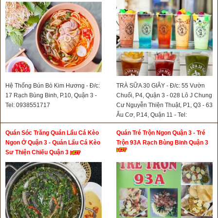
Hệ Thống Bún Bò Kim Hương - Đ/c:
TRÀ SỮA 30 GIÂY - Đ/c: 55 Vườn
17 Rạch Bùng Binh, P.10, Quận 3 -
Chuối, P4, Quận 3 - 028 Lô J Chung
Tel: 0938551717
Cư Nguyễn Thiện Thuật, P1, Q3 - 63
Âu Cơ, P.14, Quận 11 - Tel:
0908766138
Quán Sóc Trăng Quán Lẩu Cá Kèo
Quán Tré Trộn Ngon Quận 3 - Tré
Ngon Ở Quận 3 - Quán Lẩu Cá Kèo
Trộn 93A Rạch Bùng Binh Quận 3
Sư Thiện Chiếu Quận 3