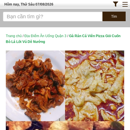
Hôm nay, Thứ Sáu 07/08/2026
Trang chủ
ĐỊA ĐIỂM ĂN UỐNG SÀI GÒN
Bánh - Đồ Ăn Vặt
Trang chủ
/
Địa Điểm Ăn Uống Quận 3
/
Gà Rán Cá Viên Pizza Gỏi Cuốn
Bò Lá Lốt Vú Dê Nướng
Thực Phẩm Nông Hải Sản
TOP QUÁN ĂN
ĐỊA ĐIỂM ĂN UỐNG HÀ NỘI