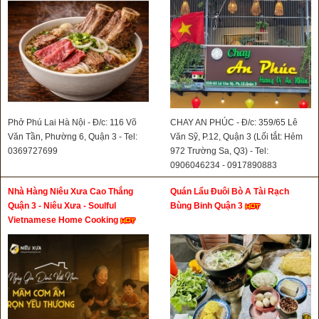
Phở Phú Lai Hà Nội - Đ/c: 116 Võ
CHAY AN PHÚC - Đ/c: 359/65 Lê
Văn Tần, Phường 6, Quận 3 - Tel:
Văn Sỹ, P.12, Quận 3 (Lối tắt: Hẻm
0369727699
972 Trường Sa, Q3) - Tel:
0906046234 - 0917890883
Nhà Hàng Niêu Xưa Cao Thắng
Quán Lẩu Đuôi Bò A Tài Rạch
Quận 3 - Niêu Xưa - Soulful
Bùng Binh Quận 3
Vietnamese Home Cooking