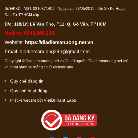
Số ĐKKD - MST: 0310871409 - Ngày cấp: 23/05/2011 – Do Sở Kế Hoạch
Đầu Tư-TP.HCM cấp
Đ/c: 118/1/9 Lê Văn Thọ, P.11, Q. Gò Vấp, TP.HCM
Hotline: 0948.968.238
Website:
https://diadiemanuong.net.vn
Email:
diadiemanuong24h@gmail.com
Copyright © Diadiemanuong.net.vn Ghi rõ nguồn “Diadiemanuong.net.vn”
khi phát hành lại thông tin từ website này.
Quy chế đăng tin
Quy chế hoạt động
VietBrilliant Labs
Thiết kế website bởi