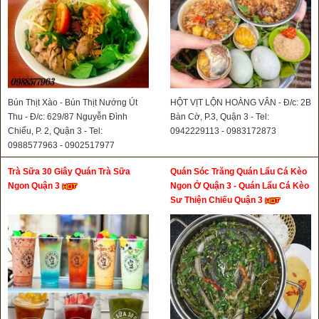
Bún Thịt Xào - Bún Thịt Nướng Út
HỘT VỊT LỘN HOÀNG VÂN - Đ/c: 2B
Thu - Đ/c: 629/87 Nguyễn Đình
Bàn Cờ, P.3, Quận 3 - Tel:
Chiểu, P. 2, Quận 3 - Tel:
0942229113 - 0983172873
0988577963 - 0902517977
Trà Sữa 30 Giây Quán Trà Sữa
Quán Sóc Trăng Quán Lẩu Cá Kèo
Ngon Quận 3
Ngon Ở Quận 3 - Quán Lẩu Cá Kèo
Sư Thiện Chiếu Quận 3