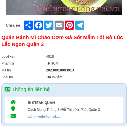
Share
Facebook
Twitter
Email
Pinterest
Telegram
Chia sẻ
Quán Bánh Mì Chảo Cơm Gà Sốt Mắm Tỏi Bò Lúc
Lắc Ngon Quận 3
Lượt xem
4018
Phạm vi
TP.HCM
Mã tin
20230918093913
Loại tin
Tin in đậm
Thông tin liên hệ
BI STEAK QUÁN
Cách Mạng Tháng 8 (Đỗ Thị Lời), P.11, Quận 3
adminweb@gmail.com