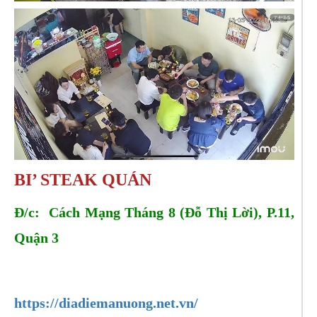
BI’ STEAK QUÁN
Đ/c: Cách Mạng Tháng 8 (Đỗ Thị Lời), P.11,
Quận 3
Tel:
0909733973
https://diadiemanuong.net.vn/