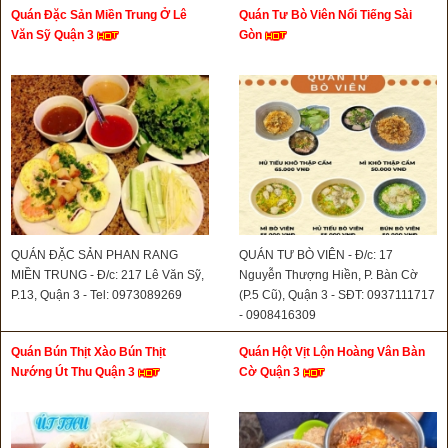
Quán Đặc Sản Miền Trung Ở Lê
Quán Tư Bò Viên Nổi Tiếng Sài
Văn Sỹ Quận 3
Gòn
QUÁN ĐẶC SẢN PHAN RANG
QUÁN TƯ BÒ VIÊN - Đ/c: 17
MIỀN TRUNG - Đ/c: 217 Lê Văn Sỹ,
Nguyễn Thượng Hiền, P. Bàn Cờ
P.13, Quận 3 - Tel: 0973089269
(P.5 Cũ), Quận 3 - SĐT: 0937111717
- 0908416309
Quán Bún Thịt Xào Bún Thịt
Quán Hột Vịt Lộn Hoàng Vân Bàn
Nướng Út Thu Quận 3
Cờ Quận 3