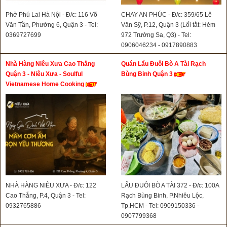
Phở Phú Lai Hà Nội - Đ/c: 116 Võ
CHAY AN PHÚC - Đ/c: 359/65 Lê
Văn Tần, Phường 6, Quận 3 - Tel:
Văn Sỹ, P.12, Quận 3 (Lối tắt: Hẻm
0369727699
972 Trường Sa, Q3) - Tel:
0906046234 - 0917890883
Nhà Hàng Niêu Xưa Cao Thắng
Quán Lẩu Đuôi Bò A Tài Rạch
Quận 3 - Niêu Xưa - Soulful
Bùng Binh Quận 3
Vietnamese Home Cooking
NHÀ HÀNG NIÊU XƯA - Đ/c: 122
LẨU ĐUÔI BÒ A TÀI 372 - Đ/c: 100A
Cao Thắng, P.4, Quận 3 - Tel:
Rạch Bùng Binh, P.Nhiêu Lộc,
0932765886
Tp.HCM - Tel: 0909150336 -
0907799368