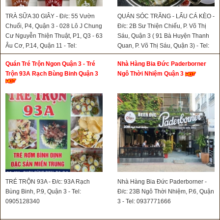
TRÀ SỮA 30 GIÂY - Đ/c: 55 Vườn
QUÁN SÓC TRĂNG - LẨU CÁ KÈO -
Chuối, P4, Quận 3 - 028 Lô J Chung
Đ/c: 2B Sư Thiện Chiếu, P. Võ Thị
Cư Nguyễn Thiện Thuật, P1, Q3 - 63
Sáu, Quận 3 ( 91 Bà Huyện Thanh
Âu Cơ, P.14, Quận 11 - Tel:
Quan, P. Võ Thị Sáu, Quận 3) - Tel:
0908766138
0903826414
Quán Tré Trộn Ngon Quận 3 - Tré
Nhà Hàng Bia Đức Paderborner
Trộn 93A Rạch Bùng Binh Quận 3
Ngô Thời Nhiệm Quận 3
TRÉ TRỘN 93A - Đ/c: 93A Rạch
Nhà Hàng Bia Đức Paderborner -
Bùng Binh, P.9, Quận 3 - Tel:
Đ/c: 23B Ngô Thời Nhiệm, P.6, Quận
0905128340
3 - Tel: 0937771666