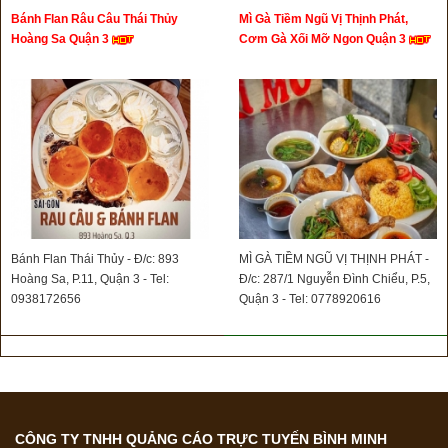
Bánh Flan Râu Câu Thái Thủy
Mì Gà Tiềm Ngũ Vị Thịnh Phát,
Hoàng Sa Quận 3
Cơm Gà Xối Mỡ Ngon Quận 3
Bánh Flan Thái Thủy - Đ/c: 893
MÌ GÀ TIỀM NGŨ VỊ THỊNH PHÁT -
Hoàng Sa, P.11, Quận 3 - Tel:
Đ/c: 287/1 Nguyễn Đình Chiểu, P.5,
0938172656
Quận 3 - Tel: 0778920616
CÔNG TY TNHH QUẢNG CÁO TRỰC TUYẾN BÌNH MINH