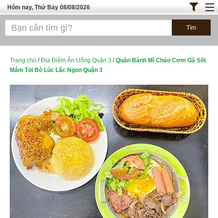
Hôm nay, Thứ Bảy 08/08/2026
Trang chủ
ĐỊA ĐIỂM ĂN UỐNG SÀI GÒN
Bánh - Đồ Ăn Vặt
Trang chủ
/
Địa Điểm Ăn Uống Quận 3
/
Quán Bánh Mì Chảo Cơm Gà Sốt
Mắm Tỏi Bò Lúc Lắc Ngon Quận 3
Thực Phẩm Nông Hải Sản
TOP QUÁN ĂN
ĐỊA ĐIỂM ĂN UỐNG HÀ NỘI