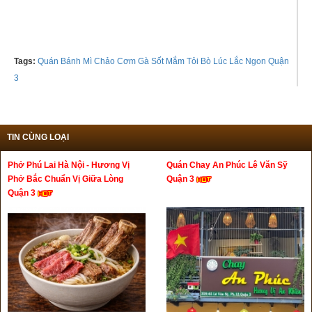
Tags:
Quán Bánh Mì Chảo Cơm Gà Sốt Mắm Tỏi Bò Lúc Lắc Ngon Quận
3
TIN CÙNG LOẠI
Phở Phú Lai Hà Nội - Hương Vị
Quán Chay An Phúc Lê Văn Sỹ
Phở Bắc Chuẩn Vị Giữa Lòng
Quận 3
Quận 3