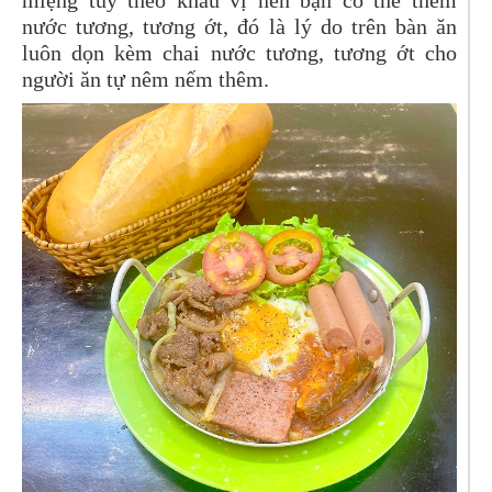
miệng tùy theo khẩu vị nên bạn có thể thêm
nước tương, tương ớt, đó là lý do trên bàn ăn
luôn dọn kèm chai nước tương, tương ớt cho
người ăn tự nêm nếm thêm.