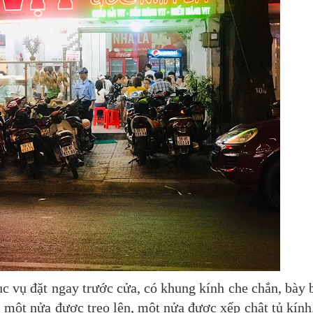
ục vụ đặt ngay trước cửa, có khung kính che chắn, bày 
, một nửa được treo lên, một nửa được xếp chật tủ kính