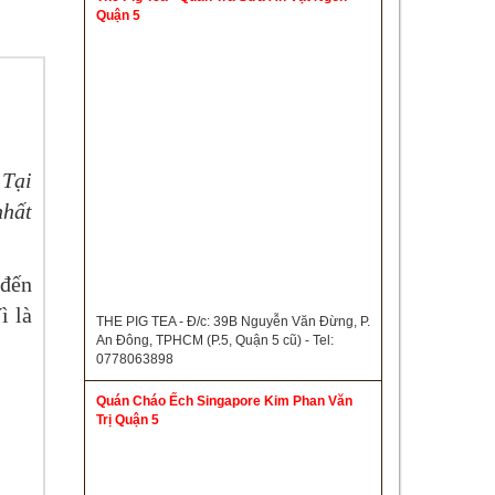
Quận 5
 Tại
nhất
 đến
ì là
THE PIG TEA - Đ/c: 39B Nguyễn Văn Đừng, P.
An Đông, TPHCM (P.5, Quận 5 cũ) - Tel:
0778063898
Quán Cháo Ếch Singapore Kim Phan Văn
Trị Quận 5