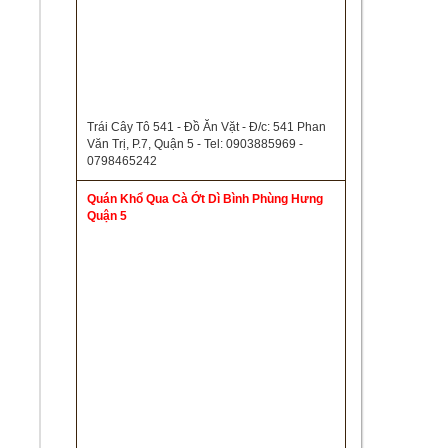
Trái Cây Tô 541 - Đồ Ăn Vặt - Đ/c: 541 Phan
Văn Trị, P.7, Quận 5 - Tel: 0903885969 -
0798465242
Quán Khổ Qua Cà Ớt Dì Bình Phùng Hưng
Quận 5