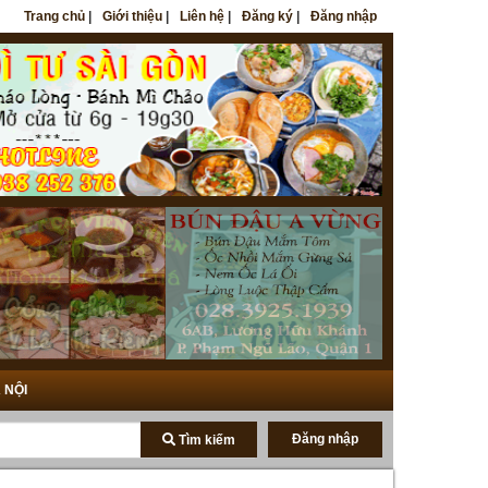
Trang chủ
|
Giới thiệu
|
Liên hệ
|
Đăng ký
|
Đăng nhập
 NỘI
Đăng nhập
Tìm kiếm