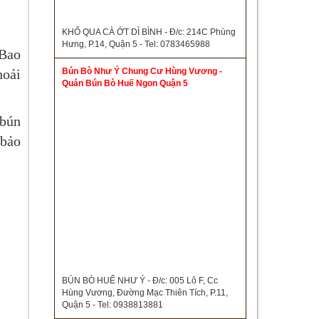
KHỔ QUA CÀ ỚT DÌ BÌNH - Đ/c: 214C Phùng
Hưng, P.14, Quận 5 - Tel: 0783465988
 Bao
Bún Bò Như Ý Chung Cư Hùng Vương -
hoải
Quán Bún Bò Huế Ngon Quận 5
 bún
 bảo
BÚN BÒ HUẾ NHƯ Ý - Đ/c: 005 Lô F, Cc
Hùng Vương, Đường Mạc Thiên Tích, P.11,
Quận 5 - Tel: 0938813881