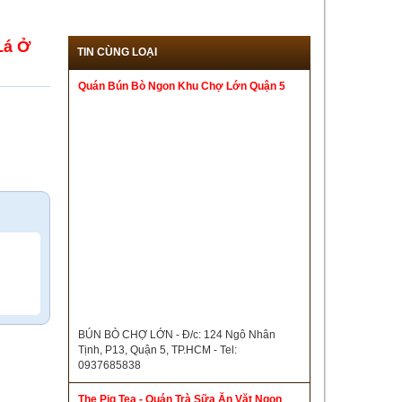
Lá Ở
TIN CÙNG LOẠI
Quán Bún Bò Ngon Khu Chợ Lớn Quận 5
BÚN BÒ CHỢ LỚN - Đ/c: 124 Ngô Nhân
Tịnh, P13, Quận 5, TP.HCM - Tel:
0937685838
The Pig Tea - Quán Trà Sữa Ăn Vặt Ngon