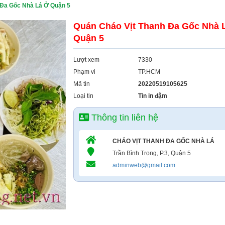
 Đa Gốc Nhà Lá Ở Quận 5
Quán Cháo Vịt Thanh Đa Gốc Nhà 
Quận 5
Lượt xem
7330
Phạm vi
TP.HCM
Mã tin
20220519105625
Loại tin
Tin in đậm
Thông tin liên hệ
CHÁO VỊT THANH ĐA GỐC NHÀ LÁ
Trần Bình Trọng, P.3, Quận 5
adminweb@gmail.com