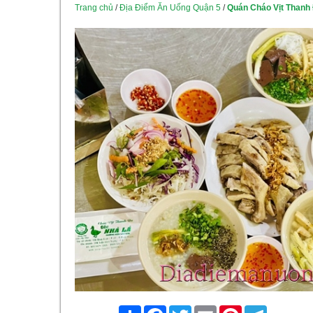
Trang chủ
/
Địa Điểm Ăn Uống Quận 5
/
Quán Cháo Vịt Thanh
Share
Facebook
Twitter
Email
Pinterest
Telegram