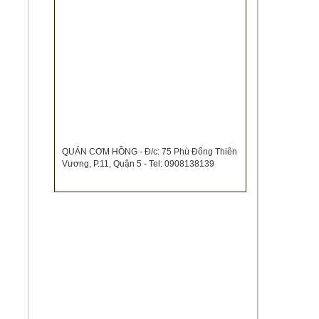
QUÁN CƠM HỒNG - Đ/c: 75 Phù Đổng Thiên
Vương, P.11, Quận 5 - Tel: 0908138139