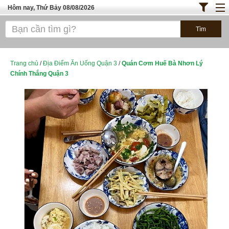
Hôm nay, Thứ Bảy 08/08/2026
Trang chủ
ĐỊA ĐIỂM ĂN UỐNG SÀI GÒN
Bánh - Đồ Ăn Vặt
Trang chủ
/
Địa Điểm Ăn Uống Quận 3
/
Quán Cơm Huế Bà Nhơn Lý
Chính Thắng Quận 3
Thực Phẩm Nông Hải Sản
TOP QUÁN ĂN
ĐỊA ĐIỂM ĂN UỐNG HÀ NỘI