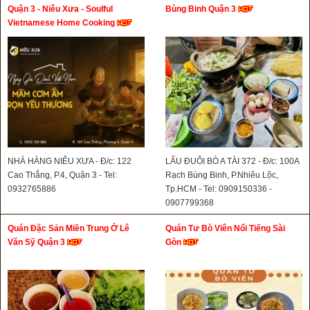
Quận 3 - Niêu Xưa - Soulful
Bùng Binh Quận 3
Vietnamese Home Cooking
NHÀ HÀNG NIÊU XƯA - Đ/c: 122
LẨU ĐUÔI BÒ A TÀI 372 - Đ/c: 100A
Cao Thắng, P.4, Quận 3 - Tel:
Rạch Bùng Binh, P.Nhiêu Lộc,
0932765886
Tp.HCM - Tel: 0909150336 -
0907799368
Quán Đặc Sản Miền Trung Ở Lê
Quán Tư Bò Viên Nổi Tiếng Sài
Văn Sỹ Quận 3
Gòn