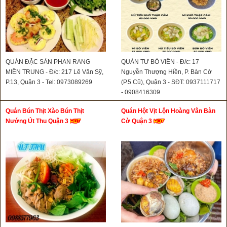
QUÁN ĐẶC SẢN PHAN RANG
QUÁN TƯ BÒ VIÊN - Đ/c: 17
MIỀN TRUNG - Đ/c: 217 Lê Văn Sỹ,
Nguyễn Thượng Hiền, P. Bàn Cờ
P.13, Quận 3 - Tel: 0973089269
(P.5 Cũ), Quận 3 - SĐT: 0937111717
- 0908416309
Quán Bún Thịt Xào Bún Thịt
Quán Hột Vịt Lộn Hoàng Vân Bàn
Nướng Út Thu Quận 3
Cờ Quận 3