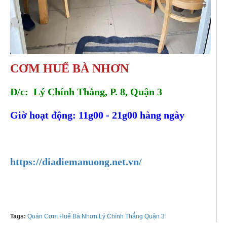
CƠM HUẾ BÀ NHƠN
Đ/c: Lý Chính Thắng, P. 8, Quận 3
Giờ hoạt động: 11g00 - 21g00 hàng ngày
Tel:
0918035829
, Zalo:
0902484339
https://diadiemanuong.net.vn/
Tags:
Quán Cơm Huế Bà Nhơn Lý Chính Thắng Quận 3