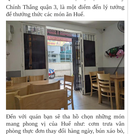
Chính Thắng quận 3, là một điểm đến lý tưởng
để thưởng thức các món ăn Huế.
Đến với quán bạn sẽ tha hồ chọn những món
mang phong vị của Huế như: cơm trưa văn
phòng thực đơn thay đổi hàng ngày, bún xáo bò,