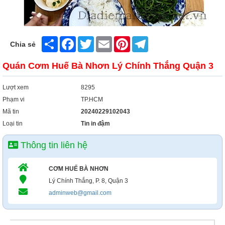
Share
Facebook
Twitter
Email
Pinterest
Telegram
Chia sẻ
Quán Cơm Huế Bà Nhơn Lý Chính Thắng Quận 3
Lượt xem
8295
Phạm vi
TP.HCM
Mã tin
20240229102043
Loại tin
Tin in đậm
Thông tin liên hệ
CƠM HUẾ BÀ NHƠN
Lý Chính Thắng, P. 8, Quận 3
adminweb@gmail.com