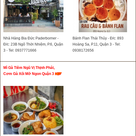
Nhà Hàng Bia Đức Paderborner -
Bánh Flan Thái Thủy - Đ/c: 893
Đ/c: 23B Ngô Thời Nhiệm, P.6, Quận
Hoàng Sa, P.11, Quận 3 - Tel:
3 - Tel: 0937771666
0938172656
Mì Gà Tiềm Ngũ Vị Thịnh Phát,
Cơm Gà Xối Mỡ Ngon Quận 3