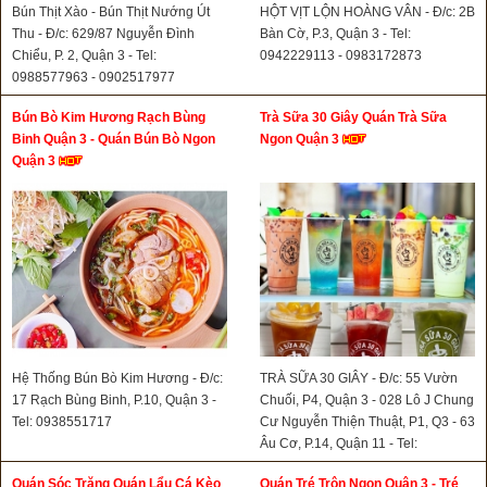
Bún Thịt Xào - Bún Thịt Nướng Út
HỘT VỊT LỘN HOÀNG VÂN - Đ/c: 2B
Thu - Đ/c: 629/87 Nguyễn Đình
Bàn Cờ, P.3, Quận 3 - Tel:
Chiểu, P. 2, Quận 3 - Tel:
0942229113 - 0983172873
0988577963 - 0902517977
Bún Bò Kim Hương Rạch Bùng
Trà Sữa 30 Giây Quán Trà Sữa
Binh Quận 3 - Quán Bún Bò Ngon
Ngon Quận 3
Quận 3
Hệ Thống Bún Bò Kim Hương - Đ/c:
TRÀ SỮA 30 GIÂY - Đ/c: 55 Vườn
17 Rạch Bùng Binh, P.10, Quận 3 -
Chuối, P4, Quận 3 - 028 Lô J Chung
Tel: 0938551717
Cư Nguyễn Thiện Thuật, P1, Q3 - 63
Âu Cơ, P.14, Quận 11 - Tel:
0908766138
Quán Sóc Trăng Quán Lẩu Cá Kèo
Quán Tré Trộn Ngon Quận 3 - Tré