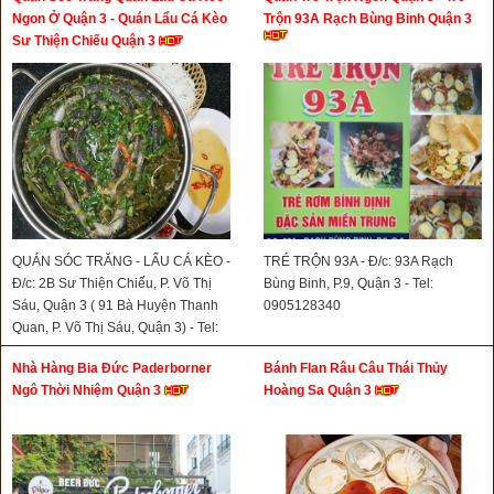
Ngon Ở Quận 3 - Quán Lẩu Cá Kèo
Trộn 93A Rạch Bùng Binh Quận 3
Sư Thiện Chiếu Quận 3
QUÁN SÓC TRĂNG - LẨU CÁ KÈO -
TRÉ TRỘN 93A - Đ/c: 93A Rạch
Đ/c: 2B Sư Thiện Chiếu, P. Võ Thị
Bùng Binh, P.9, Quận 3 - Tel:
Sáu, Quận 3 ( 91 Bà Huyện Thanh
0905128340
Quan, P. Võ Thị Sáu, Quận 3) - Tel:
0903826414
Nhà Hàng Bia Đức Paderborner
Bánh Flan Râu Câu Thái Thủy
Ngô Thời Nhiệm Quận 3
Hoàng Sa Quận 3