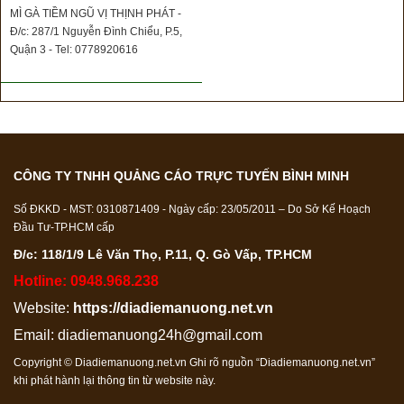
MÌ GÀ TIỀM NGŨ VỊ THỊNH PHÁT -
Đ/c: 287/1 Nguyễn Đình Chiểu, P.5,
Quận 3 - Tel: 0778920616
CÔNG TY TNHH QUẢNG CÁO TRỰC TUYẾN BÌNH MINH
Số ĐKKD - MST: 0310871409 - Ngày cấp: 23/05/2011 – Do Sở Kế Hoạch
Đầu Tư-TP.HCM cấp
Đ/c: 118/1/9 Lê Văn Thọ, P.11, Q. Gò Vấp, TP.HCM
Hotline: 0948.968.238
Website:
https://diadiemanuong.net.vn
Email:
diadiemanuong24h@gmail.com
Copyright © Diadiemanuong.net.vn Ghi rõ nguồn “Diadiemanuong.net.vn”
khi phát hành lại thông tin từ website này.