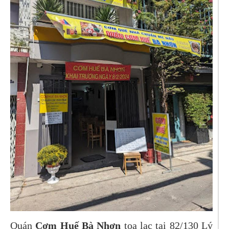
Quán
Cơm Huế Bà Nhơn
tọa lạc tại 82/130 Lý