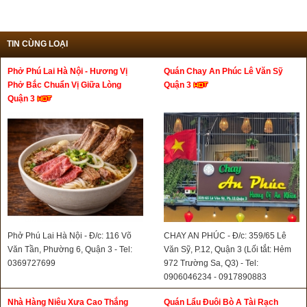
TIN CÙNG LOẠI
Phở Phú Lai Hà Nội - Hương Vị
Quán Chay An Phúc Lê Văn Sỹ
Phở Bắc Chuẩn Vị Giữa Lòng
Quận 3
Quận 3
Phở Phú Lai Hà Nội - Đ/c: 116 Võ
CHAY AN PHÚC - Đ/c: 359/65 Lê
Văn Tần, Phường 6, Quận 3 - Tel:
Văn Sỹ, P.12, Quận 3 (Lối tắt: Hẻm
0369727699
972 Trường Sa, Q3) - Tel:
0906046234 - 0917890883
Nhà Hàng Niêu Xưa Cao Thắng
Quán Lẩu Đuôi Bò A Tài Rạch