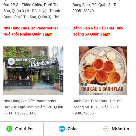
Đ/c: 2B Sư Thiện Chiếu, P. Võ Thị
Bùng Binh, P.9, Quận 3 - Tel:
Sáu, Quận 3 ( 91 Bà Huyện Thanh
0905128340
Quan, P. Võ Thị Sáu, Quận 3) - Tel:
0903826414
Nhà Hàng Bia Đức Paderborner
Bánh Flan Râu Câu Thái Thủy
Ngô Thời Nhiệm Quận 3
Hoàng Sa Quận 3
Nhà Hàng Bia Đức Paderborner -
Bánh Flan Thái Thủy - Đ/c: 893
Đ/c: 23B Ngô Thời Nhiệm, P.6, Quận
Hoàng Sa, P.11, Quận 3 - Tel:
3 - Tel: 0937771666
0938172656
Gọi điện
Zalo
Nhắn tin
Mì Gà Tiềm Ngũ Vị Thịnh Phát,