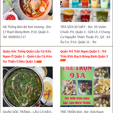
Hệ Thống Bún Bò Kim Hương - Đ/c:
TRÀ SỮA 30 GIÂY - Đ/c: 55 Vườn
17 Rạch Bùng Binh, P.10, Quận 3 -
Chuối, P4, Quận 3 - 028 Lô J Chung
Tel: 0938551717
Cư Nguyễn Thiện Thuật, P1, Q3 - 63
Âu Cơ, P.14, Quận 11 - Tel:
0908766138
Quán Sóc Trăng Quán Lẩu Cá Kèo
Quán Tré Trộn Ngon Quận 3 - Tré
Ngon Ở Quận 3 - Quán Lẩu Cá Kèo
Trộn 93A Rạch Bùng Binh Quận 3
Sư Thiện Chiếu Quận 3
QUÁN SÓC TRĂNG - LẨU CÁ KÈO -
TRÉ TRỘN 93A - Đ/c: 93A Rạch