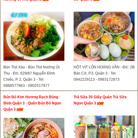
Bún Thịt Xào - Bún Thịt Nướng Út
HỘT VỊT LỘN HOÀNG VÂN - Đ/c: 2B
Thu - Đ/c: 629/87 Nguyễn Đình
Bàn Cờ, P.3, Quận 3 - Tel:
Chiểu, P. 2, Quận 3 - Tel:
0942229113 - 0983172873
0988577963 - 0902517977
Bún Bò Kim Hương Rạch Bùng
Trà Sữa 30 Giây Quán Trà Sữa
Binh Quận 3 - Quán Bún Bò Ngon
Ngon Quận 3
Quận 3