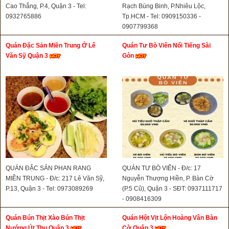
Cao Thắng, P.4, Quận 3 - Tel:
Rạch Bùng Binh, P.Nhiêu Lộc,
0932765886
Tp.HCM - Tel: 0909150336 -
0907799368
Quán Đặc Sản Miền Trung Ở Lê
Quán Tư Bò Viên Nổi Tiếng Sài
Văn Sỹ Quận 3
Gòn
QUÁN ĐẶC SẢN PHAN RANG
QUÁN TƯ BÒ VIÊN - Đ/c: 17
MIỀN TRUNG - Đ/c: 217 Lê Văn Sỹ,
Nguyễn Thượng Hiền, P. Bàn Cờ
P.13, Quận 3 - Tel: 0973089269
(P.5 Cũ), Quận 3 - SĐT: 0937111717
- 0908416309
Quán Bún Thịt Xào Bún Thịt
Quán Hột Vịt Lộn Hoàng Vân Bàn
Nướng Út Thu Quận 3
Cờ Quận 3