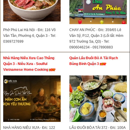
Phở Phú Lai Hà Nội - Đ/c: 116 Võ
CHAY AN PHÚC - Đ/c: 359/65 Lê
Văn Tần, Phường 6, Quận 3 - Tel:
Văn Sỹ, P.12, Quận 3 (Lối tắt: Hẻm
0369727699
972 Trường Sa, Q3) - Tel:
0906046234 - 0917890883
Nhà Hàng Niêu Xưa Cao Thắng
Quán Lẩu Đuôi Bò A Tài Rạch
Quận 3 - Niêu Xưa - Soulful
Bùng Binh Quận 3
Vietnamese Home Cooking
NHÀ HÀNG NIÊU XƯA - Đ/c: 122
LẨU ĐUÔI BÒ A TÀI 372 - Đ/c: 100A