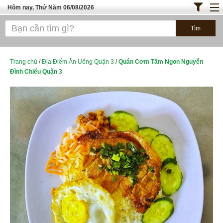
Hôm nay, Thứ Năm 06/08/2026
Trang chủ
ĐỊA ĐIỂM ĂN UỐNG SÀI GÒN
Bánh - Đồ Ăn Vặt
Trang chủ
/
Địa Điểm Ăn Uống Quận 3
/
Quán Cơm Tấm Ngon Nguyễn
Đình Chiểu Quận 3
Thực Phẩm Nông Hải Sản
TOP QUÁN ĂN
ĐỊA ĐIỂM ĂN UỐNG HÀ NỘI