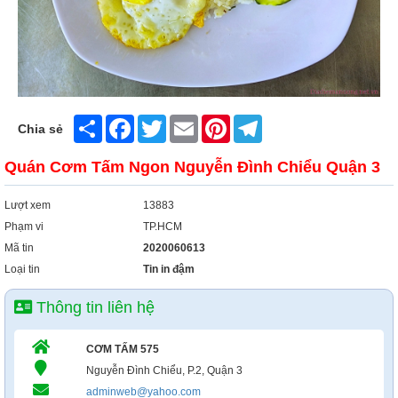
Share
Facebook
Twitter
Email
Pinterest
Telegram
Chia sẻ
Quán Cơm Tấm Ngon Nguyễn Đình Chiểu Quận 3
Lượt xem
13883
Phạm vi
TP.HCM
Mã tin
2020060613
Loại tin
Tin in đậm
Thông tin liên hệ
CƠM TẤM 575
Nguyễn Đình Chiểu, P.2, Quận 3
adminweb@yahoo.com