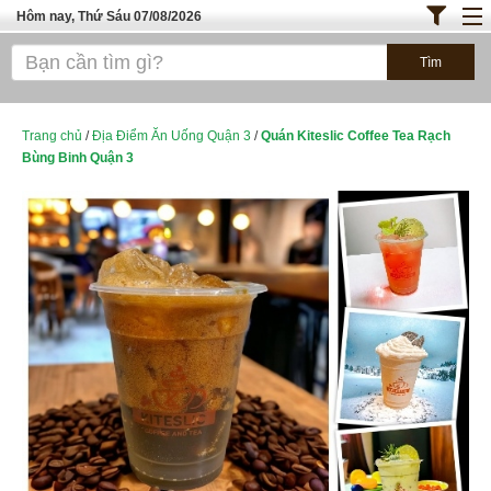
Hôm nay, Thứ Sáu 07/08/2026
Trang chủ
ĐỊA ĐIỂM ĂN UỐNG SÀI GÒN
Bánh - Đồ Ăn Vặt
Trang chủ
/
Địa Điểm Ăn Uống Quận 3
/
Quán Kiteslic Coffee Tea Rạch
Bùng Binh Quận 3
Thực Phẩm Nông Hải Sản
TOP QUÁN ĂN
ĐỊA ĐIỂM ĂN UỐNG HÀ NỘI