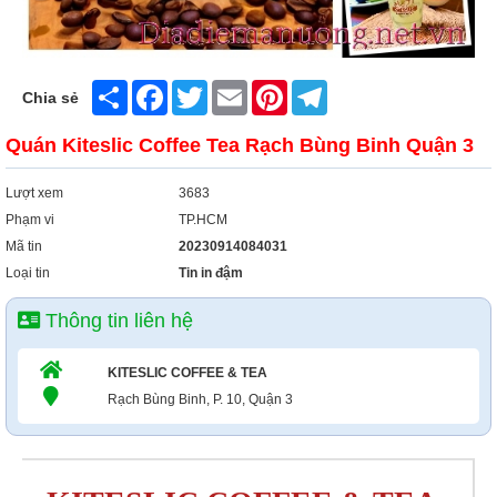
Share
Facebook
Twitter
Email
Pinterest
Telegram
Chia sẻ
Quán Kiteslic Coffee Tea Rạch Bùng Binh Quận 3
Lượt xem
3683
Phạm vi
TP.HCM
Mã tin
20230914084031
Loại tin
Tin in đậm
Thông tin liên hệ
KITESLIC COFFEE & TEA
Rạch Bùng Binh, P. 10, Quận 3