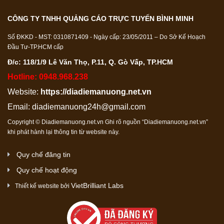
CÔNG TY TNHH QUẢNG CÁO TRỰC TUYẾN BÌNH MINH
Số ĐKKD - MST: 0310871409 - Ngày cấp: 23/05/2011 – Do Sở Kế Hoạch
Đầu Tư-TP.HCM cấp
Đ/c: 118/1/9 Lê Văn Thọ, P.11, Q. Gò Vấp, TP.HCM
Hotline: 0948.968.238
Website:
https://diadiemanuong.net.vn
Email:
diadiemanuong24h@gmail.com
Copyright © Diadiemanuong.net.vn Ghi rõ nguồn “Diadiemanuong.net.vn”
khi phát hành lại thông tin từ website này.
Quy chế đăng tin
Quy chế hoạt động
VietBrilliant Labs
Thiết kế website bởi