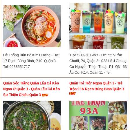
Hệ Thống Bún Bò Kim Hương - Đ/c:
TRÀ SỮA 30 GIÂY - Đ/c: 55 Vườn
17 Rạch Bùng Binh, P.10, Quận 3 -
Chuối, P4, Quận 3 - 028 Lô J Chung
Tel: 0938551717
Cư Nguyễn Thiện Thuật, P1, Q3 - 63
Âu Cơ, P.14, Quận 11 - Tel:
0908766138
Quán Sóc Trăng Quán Lẩu Cá Kèo
Quán Tré Trộn Ngon Quận 3 - Tré
Ngon Ở Quận 3 - Quán Lẩu Cá Kèo
Trộn 93A Rạch Bùng Binh Quận 3
Sư Thiện Chiếu Quận 3