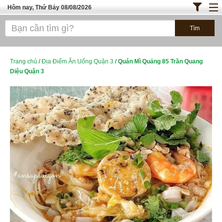
Hôm nay, Thứ Bảy 08/08/2026
Trang chủ
ĐỊA ĐIỂM ĂN UỐNG SÀI GÒN
Bánh - Đồ Ăn Vặt
Trang chủ
/
Địa Điểm Ăn Uống Quận 3
/
Quán Mì Quảng 85 Trần Quang
Diệu Quận 3
Thực Phẩm Nông Hải Sản
TOP QUÁN ĂN
ĐỊA ĐIỂM ĂN UỐNG HÀ NỘI