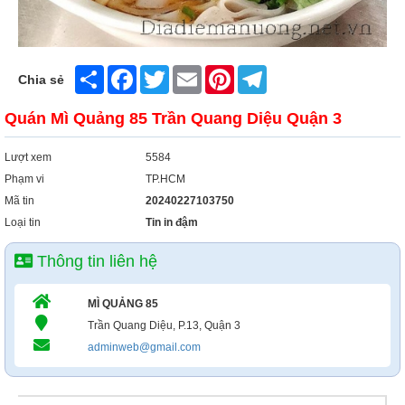
Share
Facebook
Twitter
Email
Pinterest
Telegram
Chia sẻ
Quán Mì Quảng 85 Trần Quang Diệu Quận 3
Lượt xem
5584
Phạm vi
TP.HCM
Mã tin
20240227103750
Loại tin
Tin in đậm
Thông tin liên hệ
MÌ QUẢNG 85
Trần Quang Diệu, P.13, Quận 3
adminweb@gmail.com