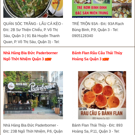
QUÁN SÓC TRĂNG - LẨU CÁ KÈO -
TRÉ TRỘN 93A - Đ/c: 93A Rạch
Đ/c: 2B Sư Thiện Chiếu, P. Võ Thị
Bùng Binh, P.9, Quận 3 - Tel:
Sáu, Quận 3 ( 91 Bà Huyện Thanh
0905128340
Quan, P. Võ Thị Sáu, Quận 3) - Tel:
0903826414
Nhà Hàng Bia Đức Paderborner
Bánh Flan Râu Câu Thái Thủy
Ngô Thời Nhiệm Quận 3
Hoàng Sa Quận 3
Nhà Hàng Bia Đức Paderborner -
Bánh Flan Thái Thủy - Đ/c: 893
Đ/c: 23B Ngô Thời Nhiệm, P.6, Quận
Hoàng Sa, P.11, Quận 3 - Tel: