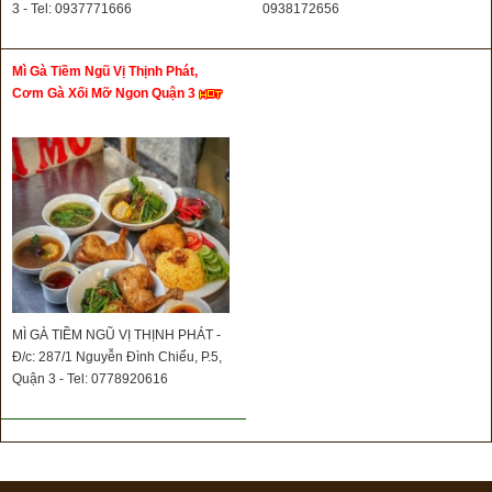
3 - Tel: 0937771666
0938172656
Mì Gà Tiềm Ngũ Vị Thịnh Phát,
Cơm Gà Xối Mỡ Ngon Quận 3
MÌ GÀ TIỀM NGŨ VỊ THỊNH PHÁT -
Đ/c: 287/1 Nguyễn Đình Chiểu, P.5,
Quận 3 - Tel: 0778920616