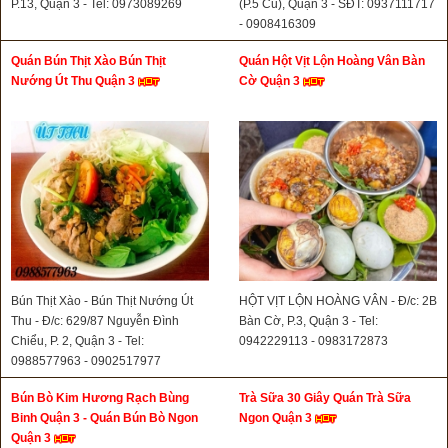
P.13, Quận 3 - Tel: 0973089269
(P.5 Cũ), Quận 3 - SĐT: 0937111717
- 0908416309
Quán Bún Thịt Xào Bún Thịt
Quán Hột Vịt Lộn Hoàng Vân Bàn
Nướng Út Thu Quận 3
Cờ Quận 3
Bún Thịt Xào - Bún Thịt Nướng Út
HỘT VỊT LỘN HOÀNG VÂN - Đ/c: 2B
Thu - Đ/c: 629/87 Nguyễn Đình
Bàn Cờ, P.3, Quận 3 - Tel:
Chiểu, P. 2, Quận 3 - Tel:
0942229113 - 0983172873
0988577963 - 0902517977
Bún Bò Kim Hương Rạch Bùng
Trà Sữa 30 Giây Quán Trà Sữa
Binh Quận 3 - Quán Bún Bò Ngon
Ngon Quận 3
Quận 3