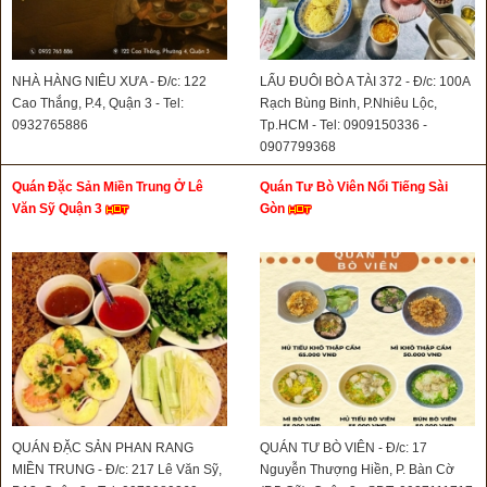
NHÀ HÀNG NIÊU XƯA - Đ/c: 122
LẨU ĐUÔI BÒ A TÀI 372 - Đ/c: 100A
Cao Thắng, P.4, Quận 3 - Tel:
Rạch Bùng Binh, P.Nhiêu Lộc,
0932765886
Tp.HCM - Tel: 0909150336 -
0907799368
Quán Đặc Sản Miền Trung Ở Lê
Quán Tư Bò Viên Nổi Tiếng Sài
Văn Sỹ Quận 3
Gòn
QUÁN ĐẶC SẢN PHAN RANG
QUÁN TƯ BÒ VIÊN - Đ/c: 17
MIỀN TRUNG - Đ/c: 217 Lê Văn Sỹ,
Nguyễn Thượng Hiền, P. Bàn Cờ