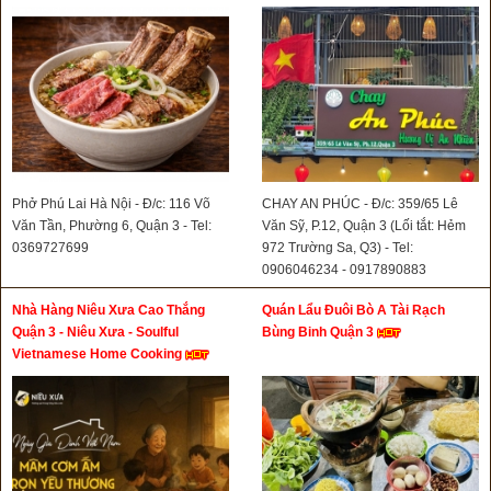
Phở Phú Lai Hà Nội - Đ/c: 116 Võ
CHAY AN PHÚC - Đ/c: 359/65 Lê
Văn Tần, Phường 6, Quận 3 - Tel:
Văn Sỹ, P.12, Quận 3 (Lối tắt: Hẻm
0369727699
972 Trường Sa, Q3) - Tel:
0906046234 - 0917890883
Nhà Hàng Niêu Xưa Cao Thắng
Quán Lẩu Đuôi Bò A Tài Rạch
Quận 3 - Niêu Xưa - Soulful
Bùng Binh Quận 3
Vietnamese Home Cooking