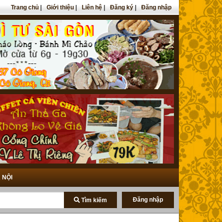
Trang chủ
|
Giới thiệu
|
Liên hệ
|
Đăng ký
|
Đăng nhập
 NỘI
Đăng nhập
Tìm kiếm