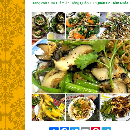
Trang chủ
/
Địa Điểm Ăn Uống Quận 10
/
Quán Ốc Đêm Nhật 
Share
Facebook
Twitter
Email
Pinterest
Telegram