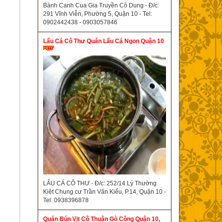
Bánh Canh Cua Gia Truyền Cô Dung - Đ/c:
291 Vĩnh Viễn, Phường 5, Quận 10 - Tel:
0902442438 - 0903057846
Lẩu Cá Cô Thư Quán Lẩu Cá Ngon Quận 10
LẨU CÁ CÔ THƯ - Đ/c: 252/14 Lý Thường
Kiệt Chung cư Trần Văn Kiểu, P.14, Quận 10 -
Tel: 0938396878
Quán Bún Vịt Cô Thuận Gò Công Quận 10,