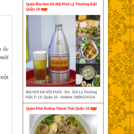
Quán Bia Hơi Hà Nội Phủi Lý Thường Kiệt
Quận 10
n ốc
 mới
 một
.
BIA HƠI HÀ NỘI PHỦI - Đ/c: 324 Lý Thường
Kiệt, P. 14, Quận 10 - Hotline: 0896324324
Quán Phở Ruộng Thành Thái Quận 10