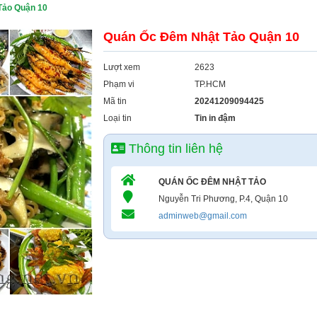
Tảo Quận 10
Quán Ốc Đêm Nhật Tảo Quận 10
Lượt xem
2623
Phạm vi
TP.HCM
Mã tin
20241209094425
Loại tin
Tin in đậm
Thông tin liên hệ
QUÁN ỐC ĐÊM NHẬT TẢO
Nguyễn Tri Phương, P.4, Quận 10
adminweb@gmail.com