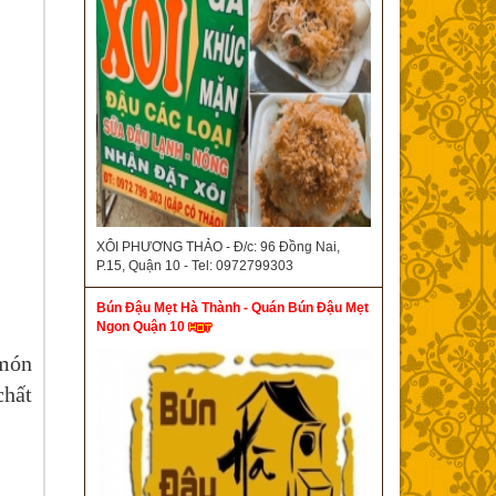
XÔI PHƯƠNG THẢO - Đ/c: 96 Đồng Nai,
P.15, Quận 10 - Tel: 0972799303
Bún Đậu Mẹt Hà Thành - Quán Bún Đậu Mẹt
Ngon Quận 10
 món
chất