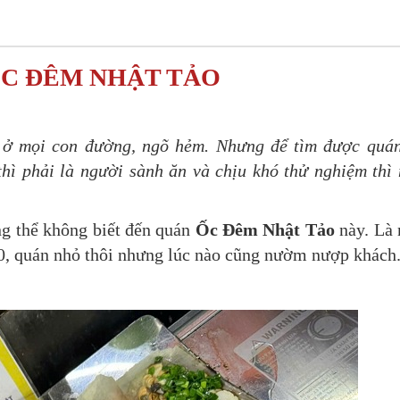
C ĐÊM NHẬT TẢO
y ở mọi con đường, ngõ hẻm. Nhưng để tìm được quá
thì phải là người sành ăn và chịu khó thử nghiệm thì
ng thể không biết đến quán
Ốc Đêm Nhật Tảo
này. Là
10, quán nhỏ thôi nhưng lúc nào cũng nườm nượp khách