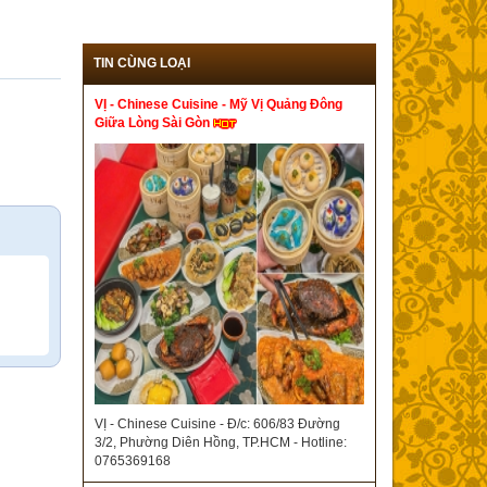
TIN CÙNG LOẠI
VỊ - Chinese Cuisine - Mỹ Vị Quảng Đông
Giữa Lòng Sài Gòn
VỊ - Chinese Cuisine - Đ/c: 606/83 Đường
3/2, Phường Diên Hồng, TP.HCM - Hotline:
0765369168