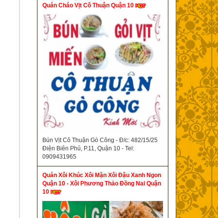
Quán Cháo Vịt Cô Thuận Quận 10
Bún Vịt Cô Thuận Gò Công - Đ/c: 482/15/25
Điện Biên Phủ, P.11, Quận 10 - Tel:
0909431965
Quán Xôi Khúc Xôi Mặn Xôi Đậu Xanh Ngon
Quận 10 - Xôi Phương Thảo Đồng Nai Quận
10