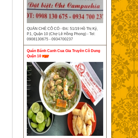
QUÁN CHÈ CÔ CÓ - Đ/c: 51/19 Hồ Thị Kỷ,
P.1, Quận 10 (Chợ Lê Hồng Phong) - Tel:
0908130675 - 0934700237
Quán Bánh Canh Cua Gia Truyền Cô Dung
Quận 10